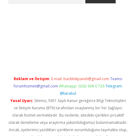
texper indir
elexbetgiris.org
Reklam ve İletişim:
E-mail:
backlinkpaneli@gmail.com
Teams:
forumhizmeti@gmail.com
Whatsapp: 0262 606 0 726
Telegram:
@karabul
Yasal Uyarı:
Sitemiz, 5651 Sayılı Kanun gereğince Bilgi Teknolojileri
ve İletişim Kurumu (BTK) tarafından onaylanmış bir Yer Sağlayıcı
olarak hizmet vermektedir. Bu nedenle, sitedeki içerikleri proaktif
olarak denetleme veya araştırma yükümlülüğümüz bulunmamaktadır.
Ancak, üyelerimiz yazdıkları içeriklerin sorumluluğunu taşımakta olup,