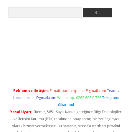
Arama
texper indir
elexbetgiris.org
Reklam ve İletişim:
E-mail:
backlinkpaneli@gmail.com
Teams:
forumhizmeti@gmail.com
Whatsapp: 0262 606 0 726
Telegram:
@karabul
Yasal Uyarı:
Sitemiz, 5651 Sayılı Kanun gereğince Bilgi Teknolojileri
ve İletişim Kurumu (BTK) tarafından onaylanmış bir Yer Sağlayıcı
olarak hizmet vermektedir. Bu nedenle, sitedeki içerikleri proaktif