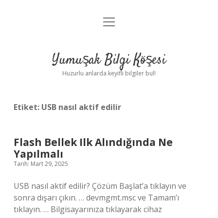
menüyü
Anasayfa
aç
Gizlilik Politikası
Yumuşak Bilgi Köşesi
Yasal Uyarı
Huzurlu anlarda keyifli bilgiler bul!
Hakkımızda
Etiket:
USB nasıl aktif edilir
Flash Bellek Ilk Alındığında Ne
Yapılmalı
Tarih: Mart 29, 2025
USB nasıl aktif edilir? Çözüm Başlat’a tıklayın ve
sonra dışarı çıkın. … devmgmt.msc ve Tamam’ı
tıklayın. … Bilgisayarınıza tıklayarak cihaz