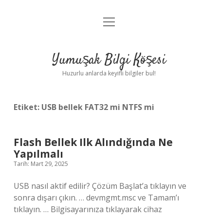
menüyü
Anasayfa
aç
Gizlilik Politikası
Yumuşak Bilgi Köşesi
Yasal Uyarı
Huzurlu anlarda keyifli bilgiler bul!
Hakkımızda
Etiket:
USB bellek FAT32 mi NTFS mi
Flash Bellek Ilk Alındığında Ne
Yapılmalı
Tarih: Mart 29, 2025
USB nasıl aktif edilir? Çözüm Başlat’a tıklayın ve
sonra dışarı çıkın. … devmgmt.msc ve Tamam’ı
tıklayın. … Bilgisayarınıza tıklayarak cihaz