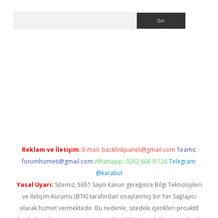
Arama
etexper indir
elexbetgiris.org
Reklam ve İletişim:
E-mail:
backlinkpaneli@gmail.com
Teams:
forumhizmeti@gmail.com
Whatsapp: 0262 606 0 726
Telegram:
@karabul
Yasal Uyarı:
Sitemiz, 5651 Sayılı Kanun gereğince Bilgi Teknolojileri
ve İletişim Kurumu (BTK) tarafından onaylanmış bir Yer Sağlayıcı
olarak hizmet vermektedir. Bu nedenle, sitedeki içerikleri proaktif