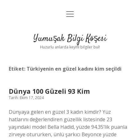
menüyü
Anasayfa
aç
Gizlilik Politikası
Yumuşak Bilgi Köşesi
Yasal Uyarı
Huzurlu anlarda keyifli bilgiler bul!
Hakkımızda
Etiket:
Türkiyenin en güzel kadını kim seçildi
Dünya 100 Güzeli 93 Kim
Tarih: Ekim 17, 2024
Dünyaya gelen en güzel 3 kadın kimdir? Yüz
hatlarını değerlendiren güzellik listesinde 23
yaşındaki model Bella Hadid, yüzde 94.35’lik puanla
zirveye otururken, ünlü şarkıcı Beyonce yüzde