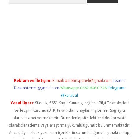
etexper indir
elexbetgiris.org
Reklam ve İletişim:
E-mail:
backlinkpaneli@gmail.com
Teams:
forumhizmeti@gmail.com
Whatsapp: 0262 606 0 726
Telegram:
@karabul
Yasal Uyarı:
Sitemiz, 5651 Sayılı Kanun gereğince Bilgi Teknolojileri
ve İletişim Kurumu (BTK) tarafından onaylanmış bir Yer Sağlayıcı
olarak hizmet vermektedir. Bu nedenle, sitedeki içerikleri proaktif
olarak denetleme veya araştırma yükümlülüğümüz bulunmamaktadır.
Ancak, üyelerimiz yazdıkları içeriklerin sorumluluğunu taşımakta olup,