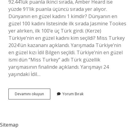
92.44’lük puanla ikinci sırada, Amber Heard ise
yüzde 91’lik puanla üçüncü sırada yer alıyor.
Dünyanın en güzel kadını 1 kimdir? Dünyanın en
güzel 100 kadını listesinde ilk sırada Jasmine Tookes
yer alırken, ilk 100’e üç Türk girdi. (Kerze)
Türkiye’nin en güzel kadını kim seçildi? Miss Turkey
2024’ün kazananı açıklandı. Yarışmada Türkiye’nin
en güzel kızı İdil Bilgen seçildi. Türkiye’nin en güzel
ismi dün “Miss Turkey” adlı Türk güzellik
yarışmasının finalinde açıklandı. Yarışmayı 24
yaşındaki İdil…
Dünya
Devamını okuyun
Yorum Bırak
100
Güzeli
93
Kim
Sitemap