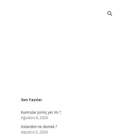
Sidebar
Son Yazılar
https://hiltonbet-giris.com/
betexper i
Kumrular pirinç yer mi ?
Ağustos 6, 2026
Avlandım ne demek ?
Ağustos 5, 2026