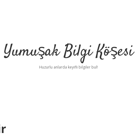
Yumuşak Bilgi Köşesi
Huzurlu anlarda keyifli bilgiler bul!
ir