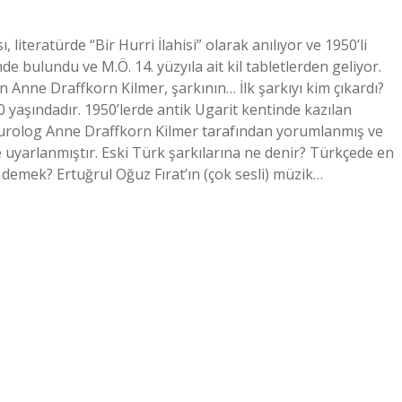
, literatürde “Bir Hurri İlahisi” olarak anılıyor ve 1950’li
de bulundu ve M.Ö. 14. yüzyıla ait kil tabletlerden geliyor.
n Anne Draffkorn Kilmer, şarkının… İlk şarkıyı kim çıkardı?
0 yaşındadır. 1950’lerde antik Ugarit kentinde kazılan
 Asurolog Anne Draffkorn Kilmer tarafından yorumlanmış ve
 uyarlanmıştır. Eski Türk şarkılarına ne denir? Türkçede en
 demek? Ertuğrul Oğuz Fırat’ın (çok sesli) müzik…