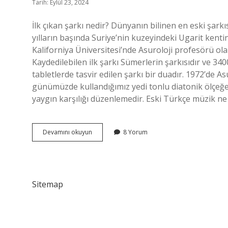
Tarih: Eylül 23, 2024
İlk çıkan şarkı nedir? Dünyanın bilinen en eski şarkısı
yılların başında Suriye’nin kuzeyindeki Ugarit kentin
Kaliforniya Üniversitesi’nde Asuroloji profesörü ola
Kaydedilebilen ilk şarkı Sümerlerin şarkısıdır ve 340
tabletlerde tasvir edilen şarkı bir duadır. 1972’de
günümüzde kullandığımız yedi tonlu diatonik ölçeğe
yaygın karşılığı düzenlemedir. Eski Türkçe müzik ne
Ilk
Devamını okuyun
8 Yorum
Türkçe
Şarkı
Nedir
Sitemap