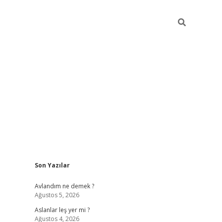
Sidebar
Son Yazılar
https://hiltonbet-giris.com/
betexper i
Avlandım ne demek ?
Ağustos 5, 2026
Aslanlar leş yer mi ?
Ağustos 4, 2026