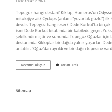
Tarih: Aralık 12, 2024
Tepegöz hangi destan? Kiklop, Homeros’un Odysseia’
mitolojiye ait? Cyclops (anlamı “yuvarlak gözlü”) ilk
devdir. Tepegöz hangi eser? Dede Korkut’ta birçok 
ismi Dede Korkut kitabında bir kabilede geçer. Yoksu
şekillendirmiştir ve sonunda Tepegöz Oğuzlar için 
destanında Kikloplar bir dağda yalnız yaşarlar. De
anlatılır: “Oğuz’dan ayrıldı ve bir dağın tepesine v
Tepegöz
Devamını okuyun
Yorum Bırak
Hangi
Destanda
Var
Sitemap