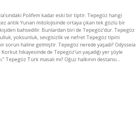
sındaki Polifem kadar eski bir tiptir. Tepegöz hangi
 kez antik Yunan mitolojisinde ortaya çıkan tek gözlü bir
kişiden bahsedilir. Bunlardan biri de Tepegöz’dür. Tepegöz
lluk, yoksunluk, sevgisizlik ve nefret Tepegöz tipini
bir sorun haline gelmiştir. Tepegöz nerede yaşadı? Odysseia
de Korkut hikayesinde de Tepegöz’ün yaşadığı yer şöyle
ardı.” Tepegöz Türk masalı mı? Oğuz halkının destansı…