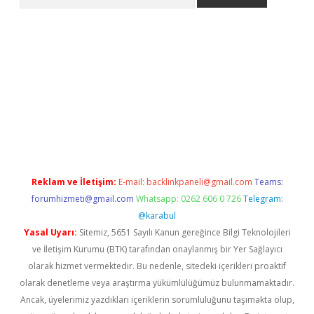
texper indir
elexbetgiris.org
Reklam ve İletişim:
E-mail:
backlinkpaneli@gmail.com
Teams:
forumhizmeti@gmail.com
Whatsapp: 0262 606 0 726
Telegram:
@karabul
Yasal Uyarı:
Sitemiz, 5651 Sayılı Kanun gereğince Bilgi Teknolojileri
ve İletişim Kurumu (BTK) tarafından onaylanmış bir Yer Sağlayıcı
olarak hizmet vermektedir. Bu nedenle, sitedeki içerikleri proaktif
olarak denetleme veya araştırma yükümlülüğümüz bulunmamaktadır.
Ancak, üyelerimiz yazdıkları içeriklerin sorumluluğunu taşımakta olup,