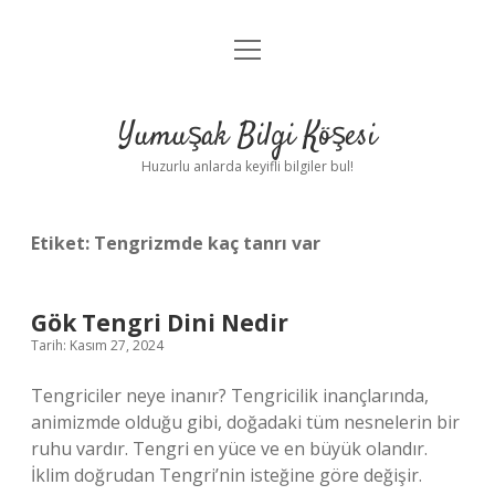
menüyü
Anasayfa
aç
Gizlilik Politikası
Yumuşak Bilgi Köşesi
Yasal Uyarı
Huzurlu anlarda keyifli bilgiler bul!
Hakkımızda
Etiket:
Tengrizmde kaç tanrı var
Gök Tengri Dini Nedir
Tarih: Kasım 27, 2024
Tengriciler neye inanır? Tengricilik inançlarında,
animizmde olduğu gibi, doğadaki tüm nesnelerin bir
ruhu vardır. Tengri en yüce ve en büyük olandır.
İklim doğrudan Tengri’nin isteğine göre değişir.