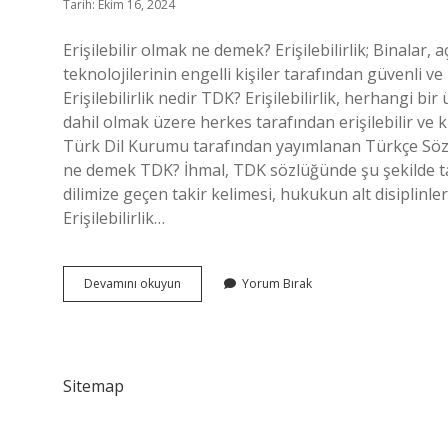
Tarih: Ekim 16, 2024
Erişilebilir olmak ne demek? Erişilebilirlik; Binalar, aç
teknolojilerinin engelli kişiler tarafından güvenli ve b
Erişilebilirlik nedir TDK? Erişilebilirlik, herhangi bi
dahil olmak üzere herkes tarafından erişilebilir ve k
Türk Dil Kurumu tarafından yayımlanan Türkçe Sözl
ne demek TDK? İhmal, TDK sözlüğünde şu şekilde t
dilimize geçen takir kelimesi, hukukun alt disiplinle
Erişilebilirlik…
Erişilebilir
Devamını okuyun
Yorum Bırak
Ne
Demek
Tdk
Sitemap