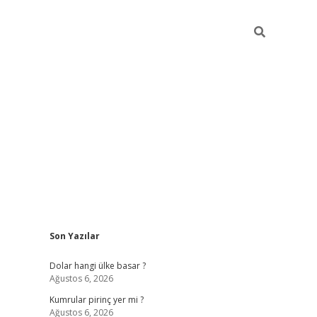
Sidebar
Son Yazılar
https://hiltonbet-giris.com/
betexper i
Dolar hangi ülke basar ?
Ağustos 6, 2026
Kumrular pirinç yer mi ?
Ağustos 6, 2026