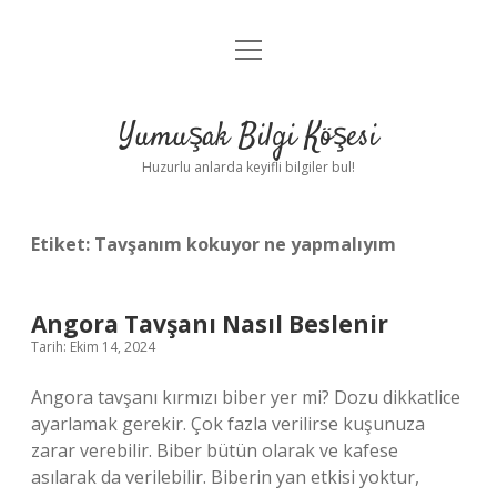
menüyü
Anasayfa
aç
Gizlilik Politikası
Yumuşak Bilgi Köşesi
Yasal Uyarı
Huzurlu anlarda keyifli bilgiler bul!
Hakkımızda
Etiket:
Tavşanım kokuyor ne yapmalıyım
Angora Tavşanı Nasıl Beslenir
Tarih: Ekim 14, 2024
Angora tavşanı kırmızı biber yer mi? Dozu dikkatlice
ayarlamak gerekir. Çok fazla verilirse kuşunuza
zarar verebilir. Biber bütün olarak ve kafese
asılarak da verilebilir. Biberin yan etkisi yoktur,