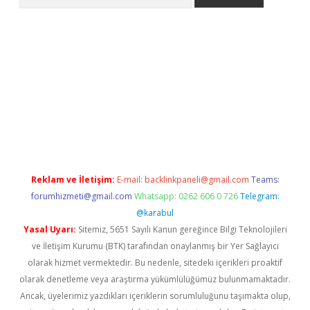
etexper indir
elexbetgiris.org
Reklam ve İletişim:
E-mail:
backlinkpaneli@gmail.com
Teams:
forumhizmeti@gmail.com
Whatsapp: 0262 606 0 726
Telegram:
@karabul
Yasal Uyarı:
Sitemiz, 5651 Sayılı Kanun gereğince Bilgi Teknolojileri
ve İletişim Kurumu (BTK) tarafından onaylanmış bir Yer Sağlayıcı
olarak hizmet vermektedir. Bu nedenle, sitedeki içerikleri proaktif
olarak denetleme veya araştırma yükümlülüğümüz bulunmamaktadır.
Ancak, üyelerimiz yazdıkları içeriklerin sorumluluğunu taşımakta olup,