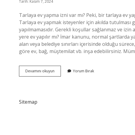
Tarih: Kasım 7, 2024
Tarlaya ev yapma izni var mı? Peki, bir tarlaya ev yap
Tarlaya ev yapmak isteyenler için akılda tutulması 
yapılmamasıdır. Gerekli koşullar sağlanmaz ve izin 
yere ev yapılır mı? İmar kanunu, normal şartlarda yap
alan veya belediye sınırları içerisinde olduğu sürece, 
göre ev, bağ, müştemilat vb. inşa edebilirsiniz. Mü
Yeni
Devamını okuyun
Yorum Bırak
Yasaya
Göre
Tarlaya
Ev
Yapılır
Sitemap
Mı