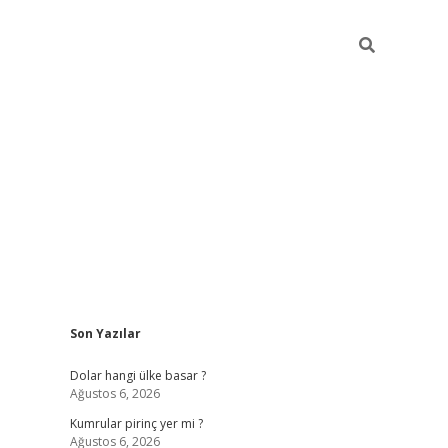
Sidebar
Son Yazılar
https://hiltonbet-giris.com/
betexper i
Dolar hangi ülke basar ?
Ağustos 6, 2026
Kumrular pirinç yer mi ?
Ağustos 6, 2026