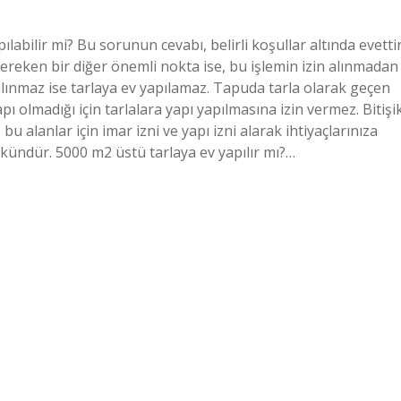
ılabilir mi? Bu sorunun cevabı, belirli koşullar altında evettir
gereken bir diğer önemli nokta ise, bu işlemin izin alınmadan
alınmaz ise tarlaya ev yapılamaz. Tapuda tarla olarak geçen
ı olmadığı için tarlalara yapı yapılmasına izin vermez. Bitişi
bu alanlar için imar izni ve yapı izni alarak ihtiyaçlarınıza
mkündür. 5000 m2 üstü tarlaya ev yapılır mı?…