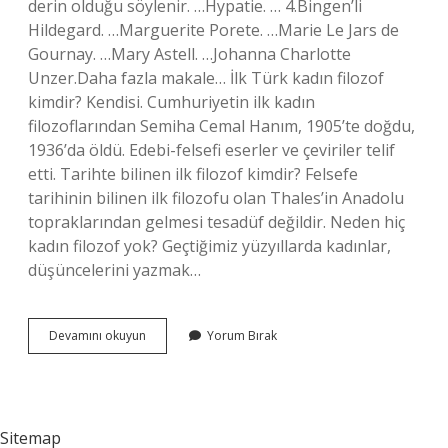
derin olduğu söylenir. …Hypatie. … 4.Bingen’li
Hildegard. …Marguerite Porete. …Marie Le Jars de
Gournay. …Mary Astell. …Johanna Charlotte
Unzer.Daha fazla makale… İlk Türk kadın filozof
kimdir? Kendisi. Cumhuriyetin ilk kadın
filozoflarından Semiha Cemal Hanım, 1905’te doğdu,
1936’da öldü. Edebi-felsefi eserler ve çeviriler telif
etti. Tarihte bilinen ilk filozof kimdir? Felsefe
tarihinin bilinen ilk filozofu olan Thales’in Anadolu
topraklarından gelmesi tesadüf değildir. Neden hiç
kadın filozof yok? Geçtiğimiz yüzyıllarda kadınlar,
düşüncelerini yazmak…
Ilk
Devamını okuyun
Yorum Bırak
Kadın
Filozof
Kimdir
Sitemap