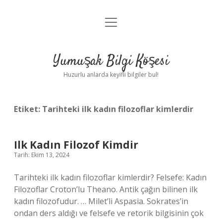
menüyü
Anasayfa
aç
Gizlilik Politikası
Yumuşak Bilgi Köşesi
Yasal Uyarı
Huzurlu anlarda keyifli bilgiler bul!
Hakkımızda
Etiket:
Tarihteki ilk kadın filozoflar kimlerdir
Ilk Kadın Filozof Kimdir
Tarih: Ekim 13, 2024
Tarihteki ilk kadın filozoflar kimlerdir? Felsefe: Kadın
Filozoflar Croton’lu Theano. Antik çağın bilinen ilk
kadın filozofudur. … Milet’li Aspasia. Sokrates’in
ondan ders aldığı ve felsefe ve retorik bilgisinin çok