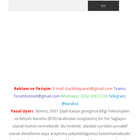
Arama
etexper indir
elexbetgiris.org
Reklam ve İletişim:
E-mail:
backlinkpaneli@gmail.com
Teams:
forumhizmeti@gmail.com
Whatsapp: 0262 606 0 726
Telegram:
@karabul
Yasal Uyarı:
Sitemiz, 5651 Sayılı Kanun gereğince Bilgi Teknolojileri
ve İletişim Kurumu (BTK) tarafından onaylanmış bir Yer Sağlayıcı
olarak hizmet vermektedir. Bu nedenle, sitedeki içerikleri proaktif
olarak denetleme veya araştırma yükümlülüğümüz bulunmamaktadır.