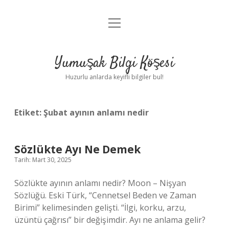
menüyü
Anasayfa
aç
Gizlilik Politikası
Yumuşak Bilgi Köşesi
Yasal Uyarı
Huzurlu anlarda keyifli bilgiler bul!
Hakkımızda
Etiket:
Şubat ayının anlamı nedir
Sözlükte Ayı Ne Demek
Tarih: Mart 30, 2025
Sözlükte ayının anlamı nedir? Moon – Nişyan
Sözlüğü. Eski Türk, “Cennetsel Beden ve Zaman
Birimi” kelimesinden gelişti. “İlgi, korku, arzu,
üzüntü çağrısı” bir değişimdir. Ayı ne anlama gelir?