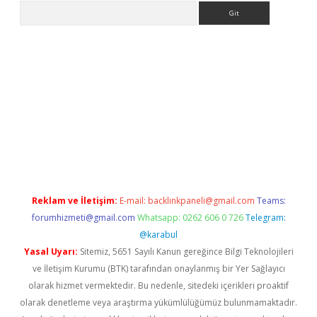
Arama
etexper indir
elexbetgiris.org
Reklam ve İletişim:
E-mail:
backlinkpaneli@gmail.com
Teams:
forumhizmeti@gmail.com
Whatsapp: 0262 606 0 726
Telegram:
@karabul
Yasal Uyarı:
Sitemiz, 5651 Sayılı Kanun gereğince Bilgi Teknolojileri
ve İletişim Kurumu (BTK) tarafından onaylanmış bir Yer Sağlayıcı
olarak hizmet vermektedir. Bu nedenle, sitedeki içerikleri proaktif
olarak denetleme veya araştırma yükümlülüğümüz bulunmamaktadır.