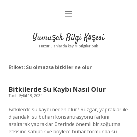
menüyü
Anasayfa
aç
Gizlilik Politikası
Yumuşak Bilgi Köşesi
Yasal Uyarı
Huzurlu anlarda keyifli bilgiler bul!
Hakkımızda
Etiket:
Su olmazsa bitkiler ne olur
Bitkilerde Su Kaybı Nasıl Olur
Tarih: Eylül 19, 2024
Bitkilerde su kaybı neden olur? Rüzgar, yapraklar ile
dışarıdaki su buharı konsantrasyonu farkını
azaltarak yapraklar üzerinde önemli bir soğutma
etkisine sahiptir ve böylece buhar formunda su