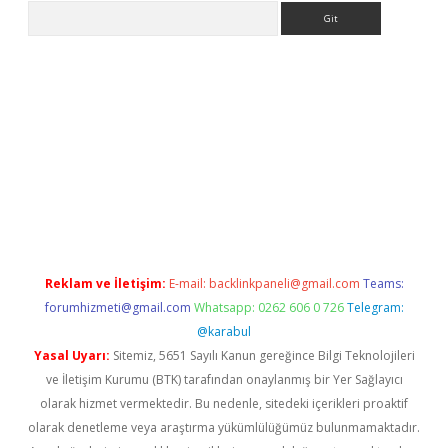
Arama
etexper indir
elexbetgiris.org
Reklam ve İletişim:
E-mail:
backlinkpaneli@gmail.com
Teams:
forumhizmeti@gmail.com
Whatsapp: 0262 606 0 726
Telegram:
@karabul
Yasal Uyarı:
Sitemiz, 5651 Sayılı Kanun gereğince Bilgi Teknolojileri
ve İletişim Kurumu (BTK) tarafından onaylanmış bir Yer Sağlayıcı
olarak hizmet vermektedir. Bu nedenle, sitedeki içerikleri proaktif
olarak denetleme veya araştırma yükümlülüğümüz bulunmamaktadır.