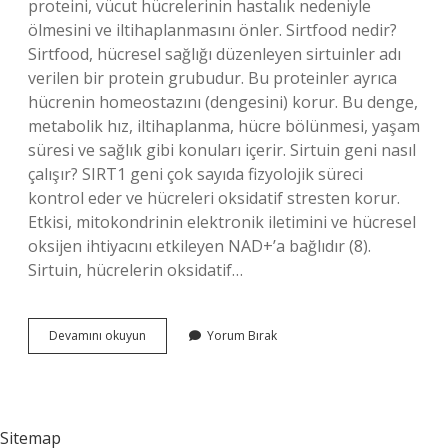
proteini, vücut hücrelerinin hastalık nedeniyle
ölmesini ve iltihaplanmasını önler. Sirtfood nedir?
Sirtfood, hücresel sağlığı düzenleyen sirtuinler adı
verilen bir protein grubudur. Bu proteinler ayrıca
hücrenin homeostazını (dengesini) korur. Bu denge,
metabolik hız, iltihaplanma, hücre bölünmesi, yaşam
süresi ve sağlık gibi konuları içerir. Sirtuin geni nasıl
çalışır? SIRT1 geni çok sayıda fizyolojik süreci
kontrol eder ve hücreleri oksidatif stresten korur.
Etkisi, mitokondrinin elektronik iletimini ve hücresel
oksijen ihtiyacını etkileyen NAD+’a bağlıdır (8).
Sirtuin, hücrelerin oksidatif…
Sirtuin
Devamını okuyun
Yorum Bırak
Hangi
Besinlerde
Bulunur
Sitemap