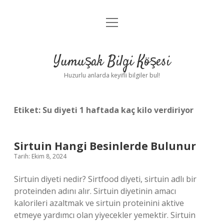
menüyü
Anasayfa
aç
Gizlilik Politikası
Yumuşak Bilgi Köşesi
Yasal Uyarı
Huzurlu anlarda keyifli bilgiler bul!
Hakkımızda
Etiket:
Su diyeti 1 haftada kaç kilo verdiriyor
Sirtuin Hangi Besinlerde Bulunur
Tarih: Ekim 8, 2024
Sirtuin diyeti nedir? Sirtfood diyeti, sirtuin adlı bir
proteinden adını alır. Sirtuin diyetinin amacı
kalorileri azaltmak ve sirtuin proteinini aktive
etmeye yardımcı olan yiyecekler yemektir. Sirtuin