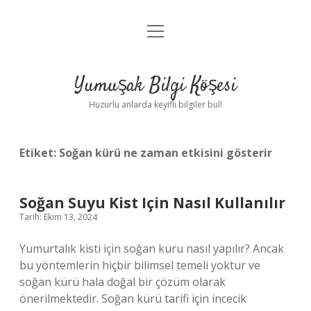
menüyü
Anasayfa
aç
Gizlilik Politikası
Yumuşak Bilgi Köşesi
Yasal Uyarı
Huzurlu anlarda keyifli bilgiler bul!
Hakkımızda
Etiket:
Soğan kürü ne zaman etkisini gösterir
Soğan Suyu Kist Için Nasıl Kullanılır
Tarih: Ekim 13, 2024
Yumurtalık kisti için soğan kuru nasıl yapılır? Ancak
bu yöntemlerin hiçbir bilimsel temeli yoktur ve
soğan kürü hala doğal bir çözüm olarak
önerilmektedir. Soğan kürü tarifi için incecik