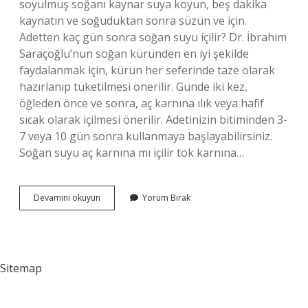
soyulmuş soğanı kaynar suya koyun, beş dakika
kaynatın ve soğuduktan sonra süzün ve için.
Adetten kaç gün sonra soğan suyu içilir? Dr. İbrahim
Saraçoğlu’nun soğan küründen en iyi şekilde
faydalanmak için, kürün her seferinde taze olarak
hazırlanıp tüketilmesi önerilir. Günde iki kez,
öğleden önce ve sonra, aç karnına ılık veya hafif
sıcak olarak içilmesi önerilir. Adetinizin bitiminden 3-
7 veya 10 gün sonra kullanmaya başlayabilirsiniz.
Soğan suyu aç karnına mı içilir tok karnına…
Soğan
Devamını okuyun
Yorum Bırak
Suyu
Kist
Için
Nasıl
Kullanılır
Sitemap