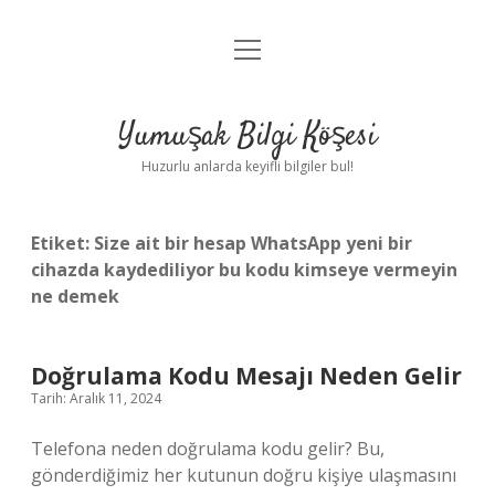
menüyü
Anasayfa
aç
Gizlilik Politikası
Yumuşak Bilgi Köşesi
Yasal Uyarı
Huzurlu anlarda keyifli bilgiler bul!
Hakkımızda
Etiket:
Size ait bir hesap WhatsApp yeni bir
cihazda kaydediliyor bu kodu kimseye vermeyin
ne demek
Doğrulama Kodu Mesajı Neden Gelir
Tarih: Aralık 11, 2024
Telefona neden doğrulama kodu gelir? Bu,
gönderdiğimiz her kutunun doğru kişiye ulaşmasını