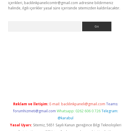
içerikleri,
backlinkpanelicomtr@gmail.com
adresine bildirmeniz
halinde, ilgili içerikler yasal süre içerisinde sitemizden kaldırılacaktır.
Arama
texper indir
elexbetgiris.org
Reklam ve İletişim:
E-mail:
backlinkpaneli@gmail.com
Teams:
forumhizmeti@gmail.com
Whatsapp: 0262 606 0 726
Telegram:
@karabul
Yasal Uyarı:
Sitemiz, 5651 Sayılı Kanun gereğince Bilgi Teknolojileri