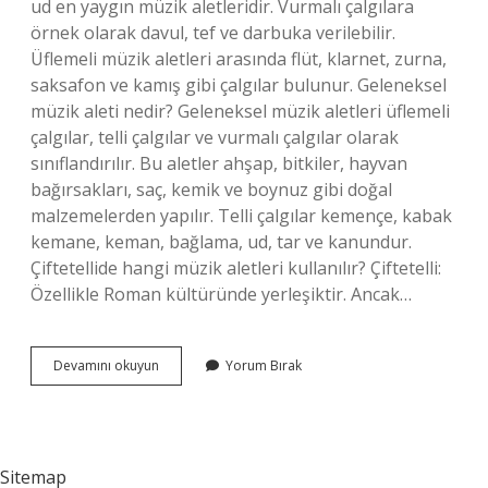
ud en yaygın müzik aletleridir. Vurmalı çalgılara
örnek olarak davul, tef ve darbuka verilebilir.
Üflemeli müzik aletleri arasında flüt, klarnet, zurna,
saksafon ve kamış gibi çalgılar bulunur. Geleneksel
müzik aleti nedir? Geleneksel müzik aletleri üflemeli
çalgılar, telli çalgılar ve vurmalı çalgılar olarak
sınıflandırılır. Bu aletler ahşap, bitkiler, hayvan
bağırsakları, saç, kemik ve boynuz gibi doğal
malzemelerden yapılır. Telli çalgılar kemençe, kabak
kemane, keman, bağlama, ud, tar ve kanundur.
Çiftetellide hangi müzik aletleri kullanılır? Çiftetelli:
Özellikle Roman kültüründe yerleşiktir. Ancak…
Halay
Devamını okuyun
Yorum Bırak
Oyununda
Kullanılan
Müzik
Aleti
Nedir
Sitemap