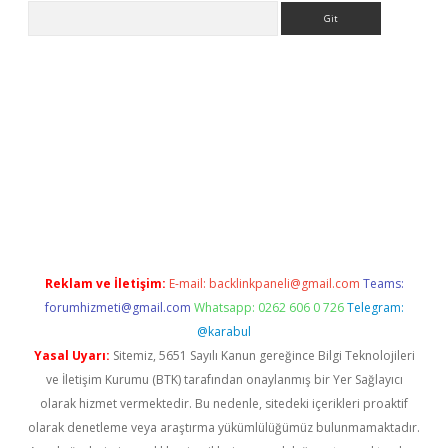
Arama
texper indir
elexbetgiris.org
Reklam ve İletişim:
E-mail:
backlinkpaneli@gmail.com
Teams:
forumhizmeti@gmail.com
Whatsapp: 0262 606 0 726
Telegram:
@karabul
Yasal Uyarı:
Sitemiz, 5651 Sayılı Kanun gereğince Bilgi Teknolojileri
ve İletişim Kurumu (BTK) tarafından onaylanmış bir Yer Sağlayıcı
olarak hizmet vermektedir. Bu nedenle, sitedeki içerikleri proaktif
olarak denetleme veya araştırma yükümlülüğümüz bulunmamaktadır.