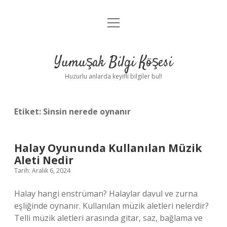
menüyü
Anasayfa
aç
Gizlilik Politikası
Yumuşak Bilgi Köşesi
Yasal Uyarı
Huzurlu anlarda keyifli bilgiler bul!
Hakkımızda
Etiket:
Sinsin nerede oynanır
Halay Oyununda Kullanılan Müzik
Aleti Nedir
Tarih: Aralık 6, 2024
Halay hangi enstrüman? Halaylar davul ve zurna
eşliğinde oynanır. Kullanılan müzik aletleri nelerdir?
Telli müzik aletleri arasında gitar, saz, bağlama ve