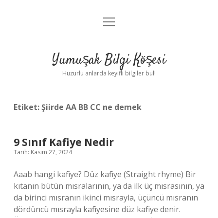
menüyü
Anasayfa
aç
Gizlilik Politikası
Yumuşak Bilgi Köşesi
Yasal Uyarı
Huzurlu anlarda keyifli bilgiler bul!
Hakkımızda
Etiket:
Şiirde AA BB CC ne demek
9 Sınıf Kafiye Nedir
Tarih: Kasım 27, 2024
Aaab hangi kafiye? Düz kafiye (Straight rhyme) Bir
kıtanın bütün mısralarının, ya da ilk üç mısrasının, ya
da birinci mısranın ikinci mısrayla, üçüncü mısranın
dördüncü mısrayla kafiyesine düz kafiye denir.