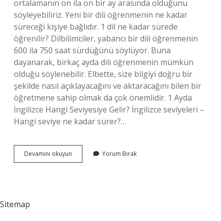
ortalamanın on ila on bir ay arasında olduğunu
söyleyebiliriz. Yeni bir dili öğrenmenin ne kadar
süreceği kişiye bağlıdır. 1 dil ne kadar sürede
öğrenilir? Dilbilimciler, yabancı bir dili öğrenmenin
600 ila 750 saat sürdüğünü söylüyor. Buna
dayanarak, birkaç ayda dili öğrenmenin mümkün
olduğu söylenebilir. Elbette, size bilgiyi doğru bir
şekilde nasıl açıklayacağını ve aktaracağını bilen bir
öğretmene sahip olmak da çok önemlidir. 1 Ayda
İngilizce Hangi Seviyesiye Gelir? İngilizce seviyeleri –
Hangi seviye ne kadar sürer?…
1
Devamını okuyun
Yorum Bırak
Ayda
1
Dil
Öğrenmek
Mümkün
Sitemap
Mü