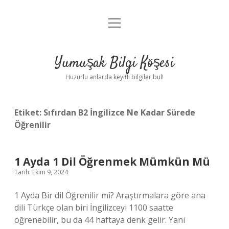
menüyü
Anasayfa
aç
Gizlilik Politikası
Yumuşak Bilgi Köşesi
Yasal Uyarı
Huzurlu anlarda keyifli bilgiler bul!
Hakkımızda
Etiket:
Sıfırdan B2 İngilizce Ne Kadar Sürede
Öğrenilir
1 Ayda 1 Dil Öğrenmek Mümkün Mü
Tarih: Ekim 9, 2024
1 Ayda Bir dil Öğrenilir mi? Araştırmalara göre ana
dili Türkçe olan biri İngilizceyi 1100 saatte
öğrenebilir, bu da 44 haftaya denk gelir. Yani