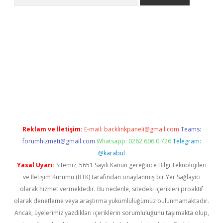
texper indir
elexbetgiris.org
Reklam ve İletişim:
E-mail:
backlinkpaneli@gmail.com
Teams:
forumhizmeti@gmail.com
Whatsapp: 0262 606 0 726
Telegram:
@karabul
Yasal Uyarı:
Sitemiz, 5651 Sayılı Kanun gereğince Bilgi Teknolojileri
ve İletişim Kurumu (BTK) tarafından onaylanmış bir Yer Sağlayıcı
olarak hizmet vermektedir. Bu nedenle, sitedeki içerikleri proaktif
olarak denetleme veya araştırma yükümlülüğümüz bulunmamaktadır.
Ancak, üyelerimiz yazdıkları içeriklerin sorumluluğunu taşımakta olup,