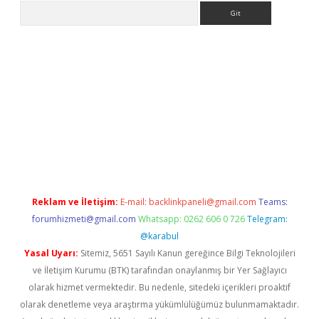
Arama
etexper indir
elexbetgiris.org
Reklam ve İletişim:
E-mail:
backlinkpaneli@gmail.com
Teams:
forumhizmeti@gmail.com
Whatsapp: 0262 606 0 726
Telegram:
@karabul
Yasal Uyarı:
Sitemiz, 5651 Sayılı Kanun gereğince Bilgi Teknolojileri
ve İletişim Kurumu (BTK) tarafından onaylanmış bir Yer Sağlayıcı
olarak hizmet vermektedir. Bu nedenle, sitedeki içerikleri proaktif
olarak denetleme veya araştırma yükümlülüğümüz bulunmamaktadır.