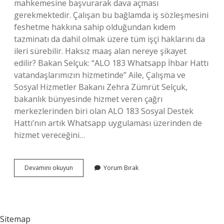
mahkemesine başvurarak dava açması
gerekmektedir. Çalışan bu bağlamda iş sözleşmesini
feshetme hakkına sahip olduğundan kıdem
tazminatı da dahil olmak üzere tüm işçi haklarını da
ileri sürebilir. Haksız maaş alan nereye şikayet
edilir? Bakan Selçuk: “ALO 183 Whatsapp İhbar Hattı
vatandaşlarımızın hizmetinde” Aile, Çalışma ve
Sosyal Hizmetler Bakanı Zehra Zümrüt Selçuk,
bakanlık bünyesinde hizmet veren çağrı
merkezlerinden biri olan ALO 183 Sosyal Destek
Hattı’nın artık Whatsapp uygulaması üzerinden de
hizmet vereceğini…
Eksik
Devamını okuyun
Yorum Bırak
Maaş
Nereye
Şikayet
Edilir
Sitemap