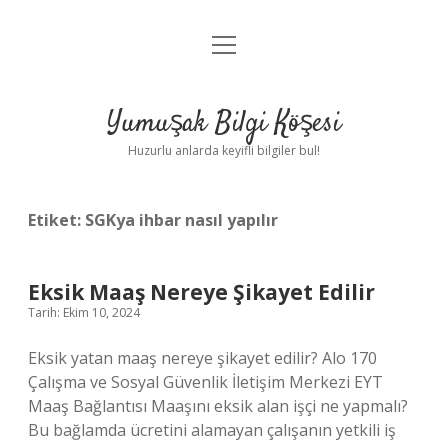
menüyü
Anasayfa
aç
Gizlilik Politikası
Yumuşak Bilgi Köşesi
Yasal Uyarı
Huzurlu anlarda keyifli bilgiler bul!
Hakkımızda
Etiket:
SGKya ihbar nasıl yapılır
Eksik Maaş Nereye Şikayet Edilir
Tarih: Ekim 10, 2024
Eksik yatan maaş nereye şikayet edilir? Alo 170
Çalışma ve Sosyal Güvenlik İletişim Merkezi EYT
Maaş Bağlantısı Maaşını eksik alan işçi ne yapmalı?
Bu bağlamda ücretini alamayan çalışanın yetkili iş