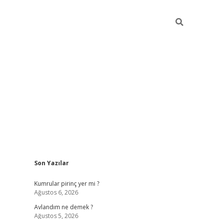
Sidebar
Son Yazılar
https://hiltonbet-giris.com/
betexper i
Kumrular pirinç yer mi ?
Ağustos 6, 2026
Avlandım ne demek ?
Ağustos 5, 2026