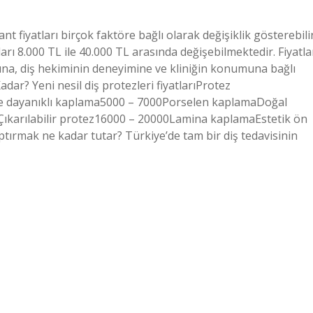
t fiyatları birçok faktöre bağlı olarak değişiklik gösterebilir
arı 8.000 TL ile 40.000 TL arasında değişebilmektedir. Fiyatla
ına, diş hekiminin deneyimine ve kliniğin konumuna bağlı
adar? Yeni nesil diş protezleri fiyatlarıProtez
ve dayanıklı kaplama5000 – 7000Porselen kaplamaDoğal
ıkarılabilir protez16000 – 20000Lamina kaplamaEstetik ön
tırmak ne kadar tutar? Türkiye’de tam bir diş tedavisinin