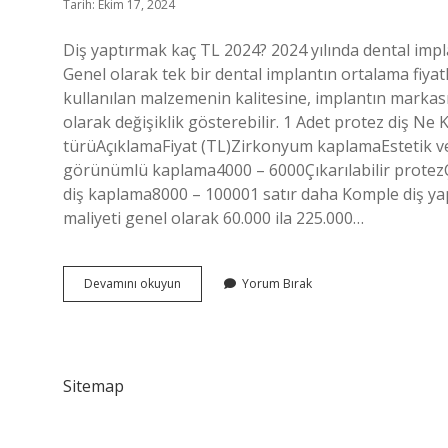
Tarih: Ekim 17, 2024
Diş yaptırmak kaç TL 2024? 2024 yılında dental implan
Genel olarak tek bir dental implantın ortalama fiyatl
kullanılan malzemenin kalitesine, implantın markas
olarak değişiklik gösterebilir. 1 Adet protez diş Ne K
türüAçıklamaFiyat (TL)Zirkonyum kaplamaEstetik 
görünümlü kaplama4000 – 6000Çıkarılabilir protezÇ
diş kaplama8000 – 100001 satır daha Komple diş yap
maliyeti genel olarak 60.000 ila 225.000…
Protez
Devamını okuyun
Yorum Bırak
Diş
Kaç
Tl
2024
Sitemap