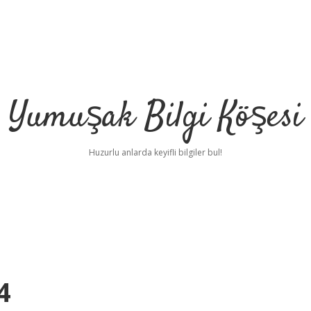
Yumuşak Bilgi Köşesi
Huzurlu anlarda keyifli bilgiler bul!
4