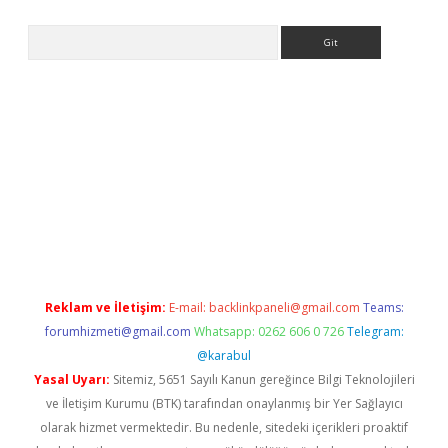
Arama
etexper indir
elexbetgiris.org
Reklam ve İletişim:
E-mail:
backlinkpaneli@gmail.com
Teams:
forumhizmeti@gmail.com
Whatsapp: 0262 606 0 726
Telegram:
@karabul
Yasal Uyarı:
Sitemiz, 5651 Sayılı Kanun gereğince Bilgi Teknolojileri
ve İletişim Kurumu (BTK) tarafından onaylanmış bir Yer Sağlayıcı
olarak hizmet vermektedir. Bu nedenle, sitedeki içerikleri proaktif