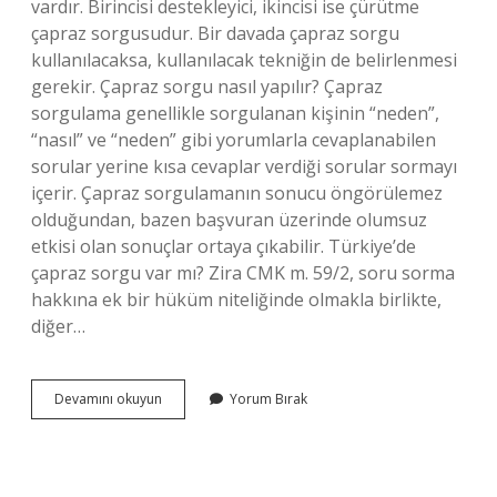
vardır. Birincisi destekleyici, ikincisi ise çürütme
çapraz sorgusudur. Bir davada çapraz sorgu
kullanılacaksa, kullanılacak tekniğin de belirlenmesi
gerekir. Çapraz sorgu nasıl yapılır? Çapraz
sorgulama genellikle sorgulanan kişinin “neden”,
“nasıl” ve “neden” gibi yorumlarla cevaplanabilen
sorular yerine kısa cevaplar verdiği sorular sormayı
içerir. Çapraz sorgulamanın sonucu öngörülemez
olduğundan, bazen başvuran üzerinde olumsuz
etkisi olan sonuçlar ortaya çıkabilir. Türkiye’de
çapraz sorgu var mı? Zira CMK m. 59/2, soru sorma
hakkına ek bir hüküm niteliğinde olmakla birlikte,
diğer…
Çapraz
Devamını okuyun
Yorum Bırak
Sorgu
Kaç
Aşama