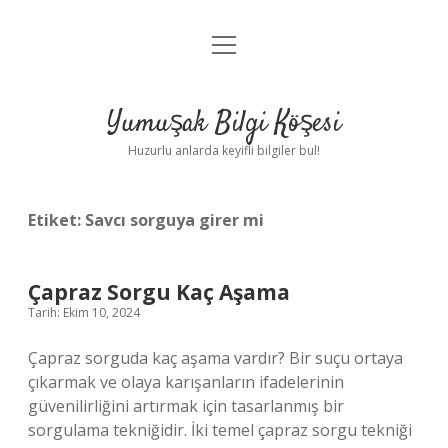
menüyü
Anasayfa
aç
Gizlilik Politikası
Yumuşak Bilgi Köşesi
Yasal Uyarı
Huzurlu anlarda keyifli bilgiler bul!
Hakkımızda
Etiket:
Savcı sorguya girer mi
Çapraz Sorgu Kaç Aşama
Tarih: Ekim 10, 2024
Çapraz sorguda kaç aşama vardır? Bir suçu ortaya
çıkarmak ve olaya karışanların ifadelerinin
güvenilirliğini artırmak için tasarlanmış bir
sorgulama tekniğidir. İki temel çapraz sorgu tekniği