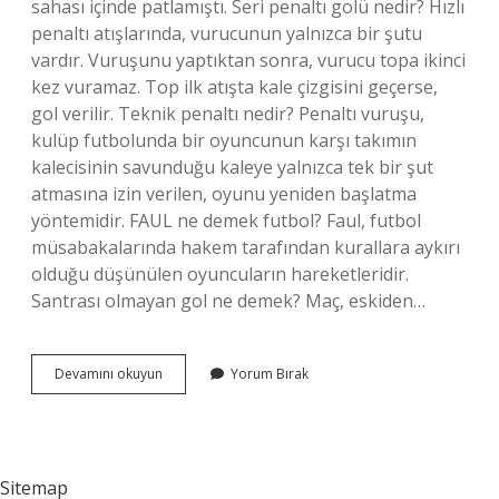
sahası içinde patlamıştı. Seri penaltı golü nedir? Hızlı
penaltı atışlarında, vurucunun yalnızca bir şutu
vardır. Vuruşunu yaptıktan sonra, vurucu topa ikinci
kez vuramaz. Top ilk atışta kale çizgisini geçerse,
gol verilir. Teknik penaltı nedir? Penaltı vuruşu,
kulüp futbolunda bir oyuncunun karşı takımın
kalecisinin savunduğu kaleye yalnızca tek bir şut
atmasına izin verilen, oyunu yeniden başlatma
yöntemidir. FAUL ne demek futbol? Faul, futbol
müsabakalarında hakem tarafından kurallara aykırı
olduğu düşünülen oyuncuların hareketleridir.
Santrası olmayan gol ne demek? Maç, eskiden…
Santrası
Devamını okuyun
Yorum Bırak
Olmayan
Penaltıya
Ne
Denir
Sitemap