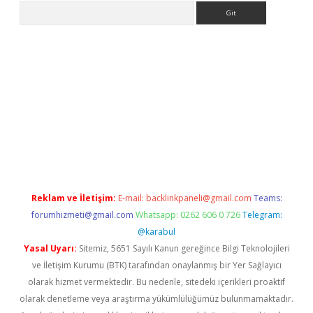
Arama
etexper indir
elexbetgiris.org
Reklam ve İletişim:
E-mail:
backlinkpaneli@gmail.com
Teams:
forumhizmeti@gmail.com
Whatsapp: 0262 606 0 726
Telegram:
@karabul
Yasal Uyarı:
Sitemiz, 5651 Sayılı Kanun gereğince Bilgi Teknolojileri
ve İletişim Kurumu (BTK) tarafından onaylanmış bir Yer Sağlayıcı
olarak hizmet vermektedir. Bu nedenle, sitedeki içerikleri proaktif
olarak denetleme veya araştırma yükümlülüğümüz bulunmamaktadır.