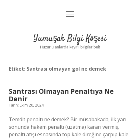
menüyü
Anasayfa
aç
Gizlilik Politikası
Yumuşak Bilgi Köşesi
Yasal Uyarı
Huzurlu anlarda keyifli bilgiler bul!
Hakkımızda
Etiket:
Santrası olmayan gol ne demek
Santrası Olmayan Penaltıya Ne
Denir
Tarih: Ekim 20, 2024
Temdit penaltı ne demek? Bir müsabakada, ilk yarı
sonunda hakem penaltı (uzatma) kararı vermiş,
penaltı atışı esnasında top kale direğine çarpıp kale