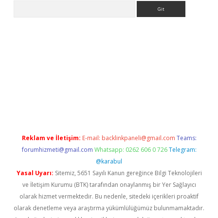
Arama
etexper indir
elexbetgiris.org
Reklam ve İletişim:
E-mail:
backlinkpaneli@gmail.com
Teams:
forumhizmeti@gmail.com
Whatsapp: 0262 606 0 726
Telegram:
@karabul
Yasal Uyarı:
Sitemiz, 5651 Sayılı Kanun gereğince Bilgi Teknolojileri
ve İletişim Kurumu (BTK) tarafından onaylanmış bir Yer Sağlayıcı
olarak hizmet vermektedir. Bu nedenle, sitedeki içerikleri proaktif
olarak denetleme veya araştırma yükümlülüğümüz bulunmamaktadır.