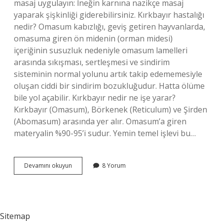
masaj uygulayın: İneğin karnına nazikçe masaj
yaparak şişkinliği giderebilirsiniz. Kırkbayır hastalığı
nedir? Omasum kabızlığı, geviş getiren hayvanlarda,
omasuma giren ön midenin (orman midesi)
içeriğinin susuzluk nedeniyle omasum lamelleri
arasında sıkışması, sertleşmesi ve sindirim
sisteminin normal yolunu artık takip edememesiyle
oluşan ciddi bir sindirim bozukluğudur. Hatta ölüme
bile yol açabilir. Kırkbayır nedir ne işe yarar?
Kırkbayır (Omasum), Börkenek (Reticulum) ve Şirden
(Abomasum) arasında yer alır. Omasum’a giren
materyalin %90-95’i sudur. Yemin temel işlevi bu…
Kırkbayır
Devamını okuyun
8 Yorum
Tıkanmasına
Ne
Iyi
Gelir
Sitemap