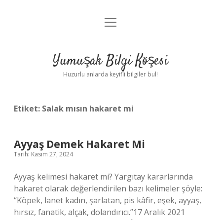
menüyü
Anasayfa
aç
Gizlilik Politikası
Yumuşak Bilgi Köşesi
Yasal Uyarı
Huzurlu anlarda keyifli bilgiler bul!
Hakkımızda
Etiket:
Salak mısın hakaret mi
Ayyaş Demek Hakaret Mi
Tarih: Kasım 27, 2024
Ayyaş kelimesi hakaret mi? Yargıtay kararlarında
hakaret olarak değerlendirilen bazı kelimeler şöyle:
“Köpek, lanet kadın, şarlatan, pis kâfir, eşek, ayyaş,
hırsız, fanatik, alçak, dolandırıcı.”17 Aralık 2021