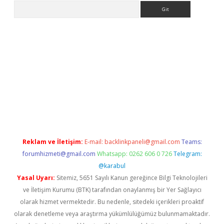
Arama
texper indir
elexbetgiris.org
Reklam ve İletişim:
E-mail:
backlinkpaneli@gmail.com
Teams:
forumhizmeti@gmail.com
Whatsapp: 0262 606 0 726
Telegram:
@karabul
Yasal Uyarı:
Sitemiz, 5651 Sayılı Kanun gereğince Bilgi Teknolojileri
ve İletişim Kurumu (BTK) tarafından onaylanmış bir Yer Sağlayıcı
olarak hizmet vermektedir. Bu nedenle, sitedeki içerikleri proaktif
olarak denetleme veya araştırma yükümlülüğümüz bulunmamaktadır.