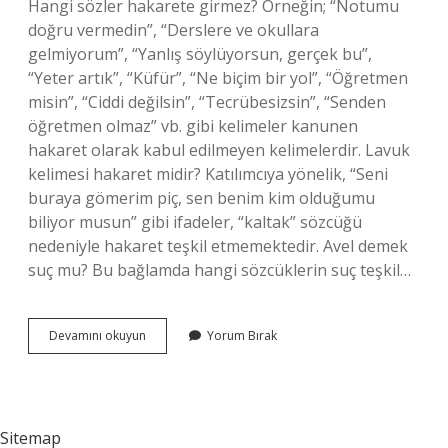
Hangi sözler hakarete girmez? Örneğin; “Notumu
doğru vermedin”, “Derslere ve okullara
gelmiyorum”, “Yanlış söylüyorsun, gerçek bu”,
“Yeter artık”, “Küfür”, “Ne biçim bir yol”, “Öğretmen
misin”, “Ciddi değilsin”, “Tecrübesizsin”, “Senden
öğretmen olmaz” vb. gibi kelimeler kanunen
hakaret olarak kabul edilmeyen kelimelerdir. Lavuk
kelimesi hakaret midir? Katılımcıya yönelik, “Seni
buraya gömerim piç, sen benim kim olduğumu
biliyor musun” gibi ifadeler, “kaltak” sözcüğü
nedeniyle hakaret teşkil etmemektedir. Avel demek
suç mu? Bu bağlamda hangi sözcüklerin suç teşkil…
Ayyaş
Devamını okuyun
Yorum Bırak
Demek
Hakaret
Mi
Sitemap