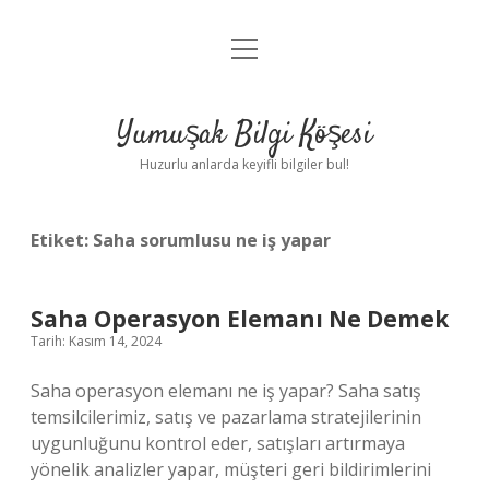
menüyü
Anasayfa
aç
Gizlilik Politikası
Yumuşak Bilgi Köşesi
Yasal Uyarı
Huzurlu anlarda keyifli bilgiler bul!
Hakkımızda
Etiket:
Saha sorumlusu ne iş yapar
Saha Operasyon Elemanı Ne Demek
Tarih: Kasım 14, 2024
Saha operasyon elemanı ne iş yapar? Saha satış
temsilcilerimiz, satış ve pazarlama stratejilerinin
uygunluğunu kontrol eder, satışları artırmaya
yönelik analizler yapar, müşteri geri bildirimlerini