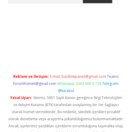
etexper indir
elexbetgiris.org
Reklam ve İletişim:
E-mail:
backlinkpaneli@gmail.com
Teams:
forumhizmeti@gmail.com
Whatsapp: 0262 606 0 726
Telegram:
@karabul
Yasal Uyarı:
Sitemiz, 5651 Sayılı Kanun gereğince Bilgi Teknolojileri
ve İletişim Kurumu (BTK) tarafından onaylanmış bir Yer Sağlayıcı
olarak hizmet vermektedir. Bu nedenle, sitedeki içerikleri proaktif
olarak denetleme veya araştırma yükümlülüğümüz bulunmamaktadır.
Ancak, üyelerimiz yazdıkları içeriklerin sorumluluğunu taşımakta olup,