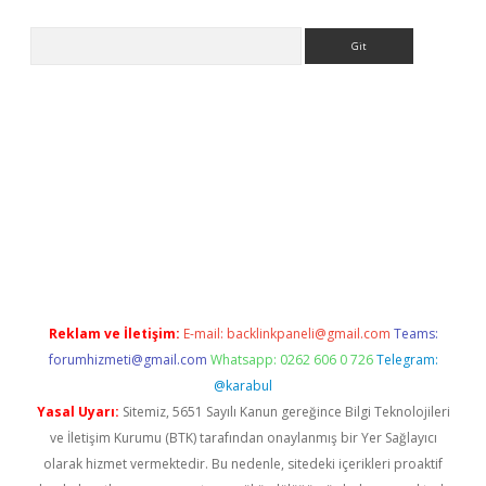
Arama
texper indir
elexbetgiris.org
Reklam ve İletişim:
E-mail:
backlinkpaneli@gmail.com
Teams:
forumhizmeti@gmail.com
Whatsapp: 0262 606 0 726
Telegram:
@karabul
Yasal Uyarı:
Sitemiz, 5651 Sayılı Kanun gereğince Bilgi Teknolojileri
ve İletişim Kurumu (BTK) tarafından onaylanmış bir Yer Sağlayıcı
olarak hizmet vermektedir. Bu nedenle, sitedeki içerikleri proaktif