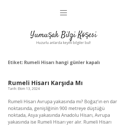
menüyü
Anasayfa
aç
Gizlilik Politikası
Yumuşak Bilgi Köşesi
Yasal Uyarı
Huzurlu anlarda keyifli bilgiler bul!
Hakkımızda
Etiket:
Rumeli Hisarı hangi günler kapalı
Rumeli Hisarı Karşıda Mı
Tarih: Ekim 13, 2024
Rumeli Hisarı Avrupa yakasında mı? Boğaz’ın en dar
noktasında, genişliğinin 900 metreye düştüğü
noktada, Asya yakasında Anadolu Hisarı, Avrupa
yakasında ise Rumeli Hisarı yer alır. Rumeli Hisarı