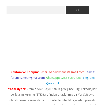
Arama
texper indir
elexbetgiris.org
Reklam ve İletişim:
E-mail:
backlinkpaneli@gmail.com
Teams:
forumhizmeti@gmail.com
Whatsapp: 0262 606 0 726
Telegram:
@karabul
Yasal Uyarı:
Sitemiz, 5651 Sayılı Kanun gereğince Bilgi Teknolojileri
ve İletişim Kurumu (BTK) tarafından onaylanmış bir Yer Sağlayıcı
olarak hizmet vermektedir. Bu nedenle, sitedeki içerikleri proaktif