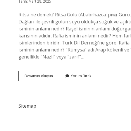
Tarih: Mart 28, 2025
Ritsa ne demek? Ritsa Gölü (Ababrhazca: риҵа, Gürcü:
Dağları ile çevrili gölün suyu oldukça soğuk ve açıktı
isminin anlamı nedir? Raşel isminin anlamı doğurganl
karısının adıdır. Rafia isminin anlamı nedir? Hem far
isimlerinden biridir. Türk Dil Derneği’ne göre, Rafi
isminin anlamı nedir? “Rümysa” adı Arap kökenli ve 
genellikle “Nazli” veya “zarif”…
Ritsa
Devamını okuyun
Yorum Bırak
Isminin
Anlamı
Nedir
Sitemap