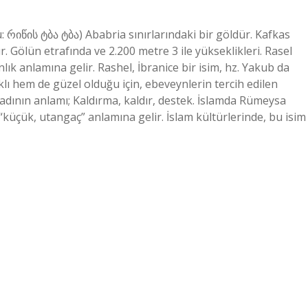
 რიწის ტბა ტბა) Ababria sınırlarındaki bir göldür. Kafkas
r. Gölün etrafında ve 2.200 metre 3 ile yükseklikleri. Rasel
ık anlamına gelir. Rashel, İbranice bir isim, hz. Yakub da
klı hem de güzel olduğu için, ebeveynlerin tercih edilen
a adının anlamı; Kaldırma, kaldır, destek. İslamda Rümeysa
“küçük, utangaç” anlamına gelir. İslam kültürlerinde, bu isim