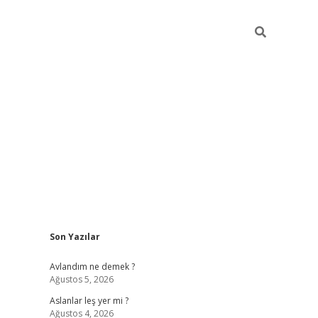
Sidebar
Son Yazılar
https://hiltonbet-giris.com/
betexper 
Avlandım ne demek ?
Ağustos 5, 2026
Aslanlar leş yer mi ?
Ağustos 4, 2026