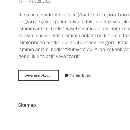
Tarih: Mart 28, 2025
Ritsa ne demek? Ritsa Gölü (Ababrhazca: риҵа, Gürcü:
Dağları ile çevrili gölün suyu oldukça soğuk ve açıktı
isminin anlamı nedir? Raşel isminin anlamı doğurganl
karısının adıdır. Rafia isminin anlamı nedir? Hem far
isimlerinden biridir. Türk Dil Derneği’ne göre, Rafi
isminin anlamı nedir? “Rümysa” adı Arap kökenli ve 
genellikle “Nazli” veya “zarif”…
Ritsa
Devamını okuyun
Yorum Bırak
Isminin
Anlamı
Nedir
Sitemap