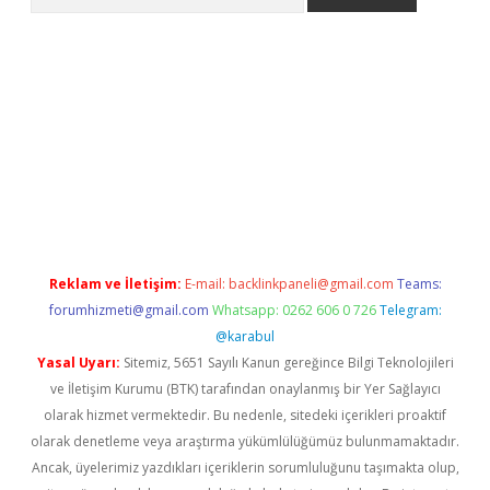
texper indir
elexbetgiris.org
Reklam ve İletişim:
E-mail:
backlinkpaneli@gmail.com
Teams:
forumhizmeti@gmail.com
Whatsapp: 0262 606 0 726
Telegram:
@karabul
Yasal Uyarı:
Sitemiz, 5651 Sayılı Kanun gereğince Bilgi Teknolojileri
ve İletişim Kurumu (BTK) tarafından onaylanmış bir Yer Sağlayıcı
olarak hizmet vermektedir. Bu nedenle, sitedeki içerikleri proaktif
olarak denetleme veya araştırma yükümlülüğümüz bulunmamaktadır.
Ancak, üyelerimiz yazdıkları içeriklerin sorumluluğunu taşımakta olup,