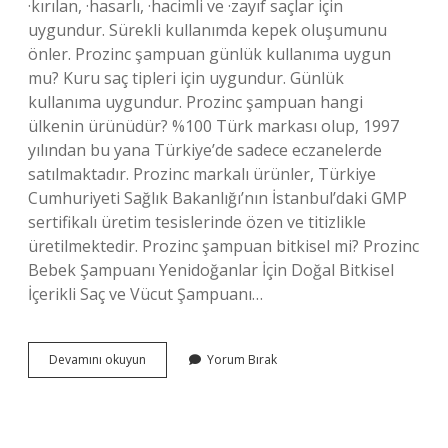
·kırılan, ·hasarlı, ·hacimli ve ·zayıf saçlar için
uygundur. Sürekli kullanımda kepek oluşumunu
önler. Prozinc şampuan günlük kullanıma uygun
mu? Kuru saç tipleri için uygundur. Günlük
kullanıma uygundur. Prozinc şampuan hangi
ülkenin ürünüdür? %100 Türk markası olup, 1997
yılından bu yana Türkiye’de sadece eczanelerde
satılmaktadır. Prozinc markalı ürünler, Türkiye
Cumhuriyeti Sağlık Bakanlığı’nın İstanbul’daki GMP
sertifikalı üretim tesislerinde özen ve titizlikle
üretilmektedir. Prozinc şampuan bitkisel mi? Prozinc
Bebek Şampuanı Yenidoğanlar İçin Doğal Bitkisel
İçerikli Saç ve Vücut Şampuanı…
Prozinc
Devamını okuyun
Yorum Bırak
Şampuan
Saç
Uzatır
Mı