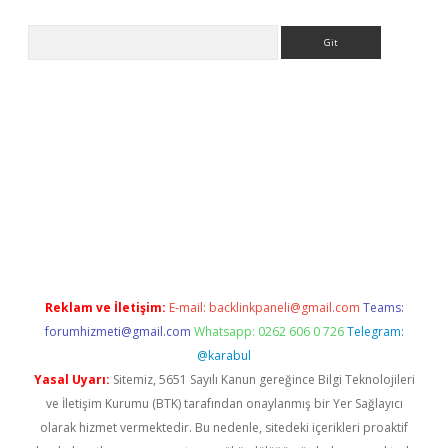
Arama
etexper indir
elexbetgiris.org
Reklam ve İletişim:
E-mail:
backlinkpaneli@gmail.com
Teams:
forumhizmeti@gmail.com
Whatsapp: 0262 606 0 726
Telegram:
@karabul
Yasal Uyarı:
Sitemiz, 5651 Sayılı Kanun gereğince Bilgi Teknolojileri
ve İletişim Kurumu (BTK) tarafından onaylanmış bir Yer Sağlayıcı
olarak hizmet vermektedir. Bu nedenle, sitedeki içerikleri proaktif