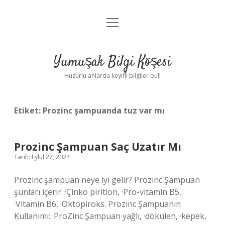
menüyü
Anasayfa
aç
Gizlilik Politikası
Yumuşak Bilgi Köşesi
Yasal Uyarı
Huzurlu anlarda keyifli bilgiler bul!
Hakkımızda
Etiket:
Prozinc şampuanda tuz var mı
Prozinc Şampuan Saç Uzatır Mı
Tarih: Eylül 27, 2024
Prozinc şampuan neye iyi gelir? Prozinc Şampuan
şunları içerir: ·Çinko pirition, ·Pro-vitamin B5,
·Vitamin B6, ·Oktopiroks. Prozinc Şampuanın
Kullanımı: ·ProZinc Şampuan yağlı, ·dökülen, ·kepek,