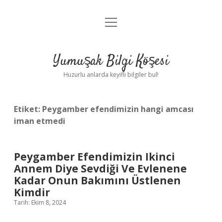
menüyü
Anasayfa
aç
Gizlilik Politikası
Yumuşak Bilgi Köşesi
Yasal Uyarı
Huzurlu anlarda keyifli bilgiler bul!
Hakkımızda
Etiket:
Peygamber efendimizin hangi amcası
iman etmedi
Peygamber Efendimizin Ikinci
Annem Diye Sevdiği Ve Evlenene
Kadar Onun Bakımını Üstlenen
Kimdir
Tarih: Ekim 8, 2024