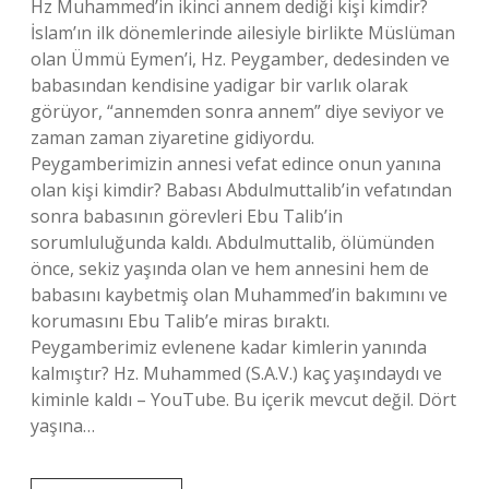
Hz Muhammed’in ikinci annem dediği kişi kimdir?
İslam’ın ilk dönemlerinde ailesiyle birlikte Müslüman
olan Ümmü Eymen’i, Hz. Peygamber, dedesinden ve
babasından kendisine yadigar bir varlık olarak
görüyor, “annemden sonra annem” diye seviyor ve
zaman zaman ziyaretine gidiyordu.
Peygamberimizin annesi vefat edince onun yanına
olan kişi kimdir? Babası Abdulmuttalib’in vefatından
sonra babasının görevleri Ebu Talib’in
sorumluluğunda kaldı. Abdulmuttalib, ölümünden
önce, sekiz yaşında olan ve hem annesini hem de
babasını kaybetmiş olan Muhammed’in bakımını ve
korumasını Ebu Talib’e miras bıraktı.
Peygamberimiz evlenene kadar kimlerin yanında
kalmıştır? Hz. Muhammed (S.A.V.) kaç yaşındaydı ve
kiminle kaldı – YouTube. Bu içerik mevcut değil. Dört
yaşına…