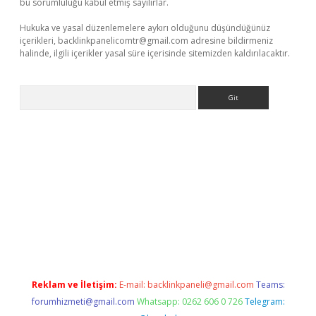
bu sorumluluğu kabul etmiş sayılırlar.
Hukuka ve yasal düzenlemelere aykırı olduğunu düşündüğünüz
içerikleri,
backlinkpanelicomtr@gmail.com
adresine bildirmeniz
halinde, ilgili içerikler yasal süre içerisinde sitemizden kaldırılacaktır.
Arama
etexper indir
elexbetgiris.org
Reklam ve İletişim:
E-mail:
backlinkpaneli@gmail.com
Teams:
forumhizmeti@gmail.com
Whatsapp: 0262 606 0 726
Telegram: