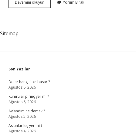
Peygamber
Devamını okuyun
Yorum Bırak
Efendimizin
Ikinci
Annem
Diye
Sevdiği
Sitemap
Ve
Evlenene
Kadar
Onun
Bakımını
Üstlenen
Kimdir
Sidebar
Son Yazılar
Dolar hangi ülke basar ?
Ağustos 6, 2026
Kumrular pirinç yer mi ?
Ağustos 6, 2026
Avlandım ne demek ?
Ağustos 5, 2026
Aslanlar leş yer mi ?
Ağustos 4, 2026