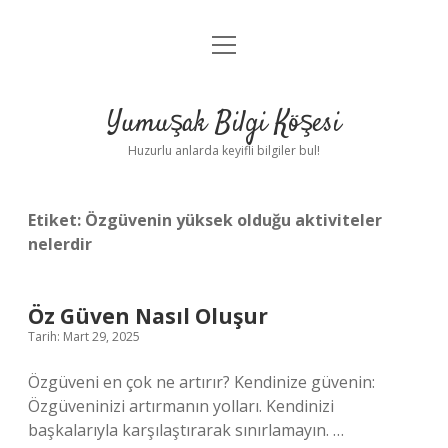
menüyü
Anasayfa
aç
Gizlilik Politikası
Yumuşak Bilgi Köşesi
Yasal Uyarı
Huzurlu anlarda keyifli bilgiler bul!
Hakkımızda
Etiket:
Özgüvenin yüksek olduğu aktiviteler
nelerdir
Öz Güven Nasıl Oluşur
Tarih: Mart 29, 2025
Özgüveni en çok ne artırır? Kendinize güvenin:
Özgüveninizi artırmanın yolları. Kendinizi
başkalarıyla karşılaştırarak sınırlamayın. …