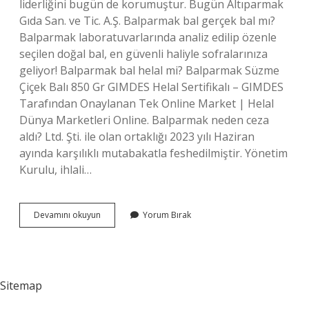
liderliğini bugün de korumuştur. Bugün Altıparmak
Gıda San. ve Tic. A.Ş. Balparmak bal gerçek bal mı?
Balparmak laboratuvarlarında analiz edilip özenle
seçilen doğal bal, en güvenli haliyle sofralarınıza
geliyor! Balparmak bal helal mi? Balparmak Süzme
Çiçek Balı 850 Gr GIMDES Helal Sertifikalı – GIMDES
Tarafından Onaylanan Tek Online Market | Helal
Dünya Marketleri Online. Balparmak neden ceza
aldı? Ltd. Şti. ile olan ortaklığı 2023 yılı Haziran
ayında karşılıklı mutabakatla feshedilmiştir. Yönetim
Kurulu, ihlali…
Balparmak
Devamını okuyun
Yorum Bırak
Nereye
Ait
Sitemap