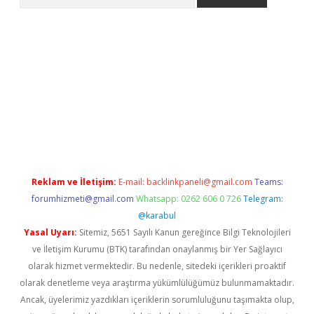
etexper indir
elexbetgiris.org
Reklam ve İletişim:
E-mail:
backlinkpaneli@gmail.com
Teams:
forumhizmeti@gmail.com
Whatsapp: 0262 606 0 726
Telegram:
@karabul
Yasal Uyarı:
Sitemiz, 5651 Sayılı Kanun gereğince Bilgi Teknolojileri
ve İletişim Kurumu (BTK) tarafından onaylanmış bir Yer Sağlayıcı
olarak hizmet vermektedir. Bu nedenle, sitedeki içerikleri proaktif
olarak denetleme veya araştırma yükümlülüğümüz bulunmamaktadır.
Ancak, üyelerimiz yazdıkları içeriklerin sorumluluğunu taşımakta olup,