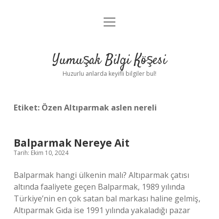
menüyü
Anasayfa
aç
Gizlilik Politikası
Yumuşak Bilgi Köşesi
Yasal Uyarı
Huzurlu anlarda keyifli bilgiler bul!
Hakkımızda
Etiket:
Özen Altıparmak aslen nereli
Balparmak Nereye Ait
Tarih: Ekim 10, 2024
Balparmak hangi ülkenin malı? Altıparmak çatısı
altında faaliyete geçen Balparmak, 1989 yılında
Türkiye’nin en çok satan bal markası haline gelmiş,
Altıparmak Gıda ise 1991 yılında yakaladığı pazar