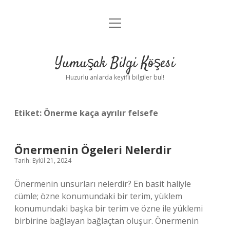
menüyü
Anasayfa
aç
Gizlilik Politikası
Yumuşak Bilgi Köşesi
Yasal Uyarı
Huzurlu anlarda keyifli bilgiler bul!
Hakkımızda
Etiket:
Önerme kaça ayrılır felsefe
Önermenin Ögeleri Nelerdir
Tarih: Eylül 21, 2024
Önermenin unsurları nelerdir? En basit haliyle
cümle; özne konumundaki bir terim, yüklem
konumundaki başka bir terim ve özne ile yüklemi
birbirine bağlayan bağlaçtan oluşur. Önermenin