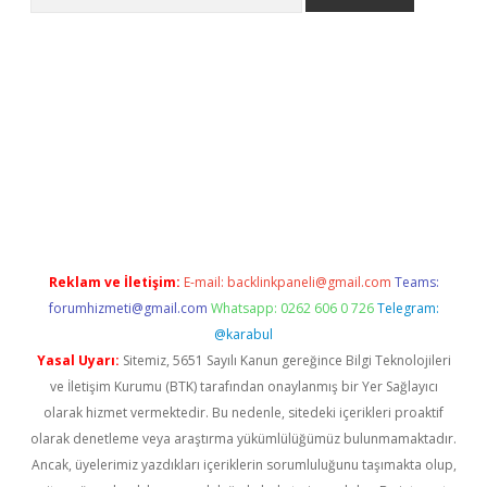
etexper indir
elexbetgiris.org
Reklam ve İletişim:
E-mail:
backlinkpaneli@gmail.com
Teams:
forumhizmeti@gmail.com
Whatsapp: 0262 606 0 726
Telegram:
@karabul
Yasal Uyarı:
Sitemiz, 5651 Sayılı Kanun gereğince Bilgi Teknolojileri
ve İletişim Kurumu (BTK) tarafından onaylanmış bir Yer Sağlayıcı
olarak hizmet vermektedir. Bu nedenle, sitedeki içerikleri proaktif
olarak denetleme veya araştırma yükümlülüğümüz bulunmamaktadır.
Ancak, üyelerimiz yazdıkları içeriklerin sorumluluğunu taşımakta olup,