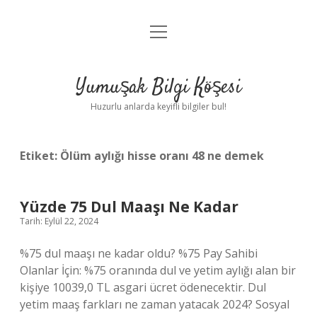
menüyü
Anasayfa
aç
Gizlilik Politikası
Yumuşak Bilgi Köşesi
Yasal Uyarı
Huzurlu anlarda keyifli bilgiler bul!
Hakkımızda
Etiket:
Ölüm aylığı hisse oranı 48 ne demek
Yüzde 75 Dul Maaşı Ne Kadar
Tarih: Eylül 22, 2024
%75 dul maaşı ne kadar oldu? %75 Pay Sahibi
Olanlar İçin: %75 oranında dul ve yetim aylığı alan bir
kişiye 10039,0 TL asgari ücret ödenecektir. Dul
yetim maaş farkları ne zaman yatacak 2024? Sosyal