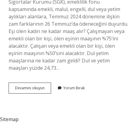
Sigortalar Kurumu (SGK), emeklilik fonu
kapsamında emekli, malul, engelli, dul veya yetim
aylıkları alanlara, Temmuz 2024 dönemine ilişkin
zam farklarının 26 Temmuz’da ödeneceğini duyurdu.
Eşi ölen kadın ne kadar maaş alır? Çalışmayan veya
emekli olan bir kişi, ölen eşinin maaşının %75’ini
alacaktır. Çalışan veya emekli olan bir kişi, ölen
eşinin maaşının %50’sini alacaktır. Dul yetim
maaşlarına ne kadar zam geldi? Dul ve yetim
maaşları yüzde 24,73…
Yüzde
Devamını okuyun
Yorum Bırak
75
Dul
Maaşı
Ne
Kadar
Sitemap