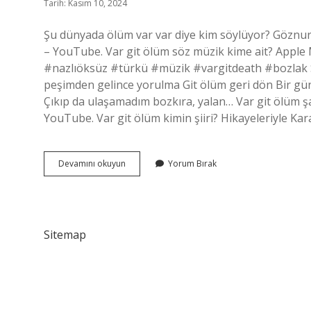
Tarih: Kasım 10, 2024
Şu dünyada ölüm var var diye kim söylüyor? Göznu
– YouTube. Var git ölüm söz müzik kime ait? Apple
#nazlıöksüz #türkü #müzik #vargitdeath #bozlak
peşimden gelince yorulma Git ölüm geri dön Bir gün
Çıkıp da ulaşamadım bozkıra, yalan… Var git ölüm şa
YouTube. Var git ölüm kimin şiiri? Hikayeleriyle K
Bu
Devamını okuyun
Yorum Bırak
Dünyada
Ölüm
Var
Var
Diye
Sitemap
Kim
Söylüyor