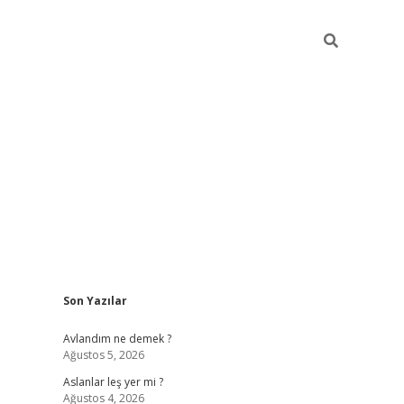
Sidebar
Son Yazılar
https://hiltonbet-giris.com/
betexper i
Avlandım ne demek ?
Ağustos 5, 2026
Aslanlar leş yer mi ?
Ağustos 4, 2026