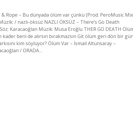
r & Rope – Bu dünyada ölüm var çünkü (Prod. PeroMusic Mix
 Müzik: / nazlı-öksüz NAZLI ÖKSÜZ – There’s Go Death
 Söz: Karacaoğlan Müzik: Musa Eroğlu THER GO DEATH Ölü
 kader beni de alırsın bırakmazsın Git ölüm geri dön bir gü
rkısını kim söylüyor? Ölüm Var – İsmail Altunsaray –
aracaoğlan / ORADA…