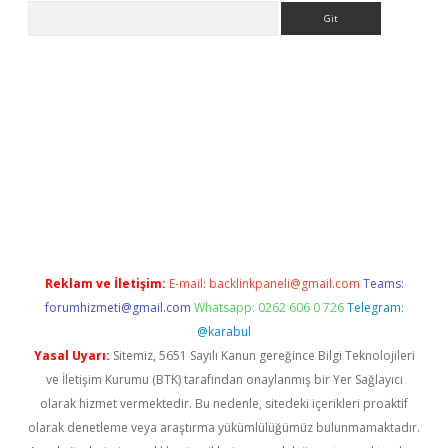
Arama
etexper indir
elexbetgiris.org
Reklam ve İletişim:
E-mail:
backlinkpaneli@gmail.com
Teams:
forumhizmeti@gmail.com
Whatsapp: 0262 606 0 726
Telegram:
@karabul
Yasal Uyarı:
Sitemiz, 5651 Sayılı Kanun gereğince Bilgi Teknolojileri
ve İletişim Kurumu (BTK) tarafından onaylanmış bir Yer Sağlayıcı
olarak hizmet vermektedir. Bu nedenle, sitedeki içerikleri proaktif
olarak denetleme veya araştırma yükümlülüğümüz bulunmamaktadır.