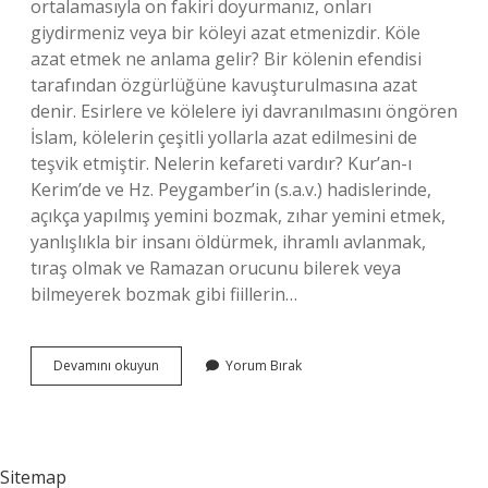
ortalamasıyla on fakiri doyurmanız, onları
giydirmeniz veya bir köleyi azat etmenizdir. Köle
azat etmek ne anlama gelir? Bir kölenin efendisi
tarafından özgürlüğüne kavuşturulmasına azat
denir. Esirlere ve kölelere iyi davranılmasını öngören
İslam, kölelerin çeşitli yollarla azat edilmesini de
teşvik etmiştir. Nelerin kefareti vardır? Kur’an-ı
Kerim’de ve Hz. Peygamber’in (s.a.v.) hadislerinde,
açıkça yapılmış yemini bozmak, zıhar yemini etmek,
yanlışlıkla bir insanı öldürmek, ihramlı avlanmak,
tıraş olmak ve Ramazan orucunu bilerek veya
bilmeyerek bozmak gibi fiillerin…
Köle
Devamını okuyun
Yorum Bırak
Azad
Etmek
Neyin
Kefareti
Sitemap