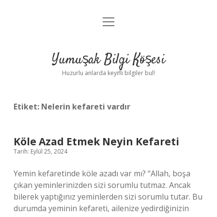
menüyü
Anasayfa
aç
Gizlilik Politikası
Yumuşak Bilgi Köşesi
Yasal Uyarı
Huzurlu anlarda keyifli bilgiler bul!
Hakkımızda
Etiket:
Nelerin kefareti vardır
Köle Azad Etmek Neyin Kefareti
Tarih: Eylül 25, 2024
Yemin kefaretinde köle azadı var mı? “Allah, boşa
çıkan yeminlerinizden sizi sorumlu tutmaz. Ancak
bilerek yaptığınız yeminlerden sizi sorumlu tutar. Bu
durumda yeminin kefareti, ailenize yedirdiğinizin