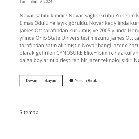
Tarih: Ekim 9, 2024
Novar sahibi kimdir? Novar Sağlık Grubu Yönetim K
Elmas Ödülü’ne layık görüldü. Novar kaç yılında ku
James Ott tarafından kurulmuş ve 2005 yılında Honey
yılında Ohio State Üniversitesi mezunu James Ott t
tarafından satın alınmıştır. Novar hangi lazer ciha
olarak getirilen CYNOSURE Elite+ isimli cihaz kull
dalga boylarını birleştiren bir lazer teknolojisidir.
Novar
Devamını okuyun
Yorum Bırak
Güzellik
Merkezi
Kimin
Sitemap