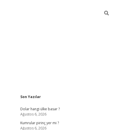
Sidebar
Son Yazılar
https://hiltonbet-giris.com/
betexper i
Dolar hangi ülke basar ?
Ağustos 6, 2026
Kumrular pirinç yer mi ?
Ağustos 6, 2026