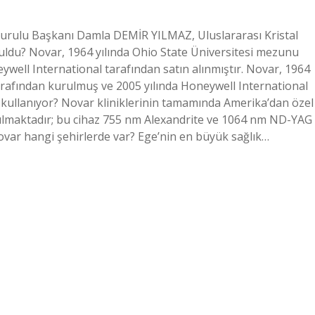
urulu Başkanı Damla DEMİR YILMAZ, Uluslararası Kristal
ruldu? Novar, 1964 yılında Ohio State Üniversitesi mezunu
well International tarafından satın alınmıştır. Novar, 1964
arafından kurulmuş ve 2005 yılında Honeywell International
zı kullanıyor? Novar kliniklerinin tamamında Amerika’dan özel
anılmaktadır; bu cihaz 755 nm Alexandrite ve 1064 nm ND-YAG
 Novar hangi şehirlerde var? Ege’nin en büyük sağlık…