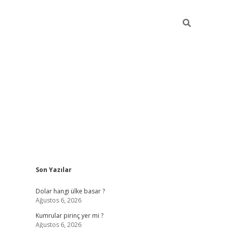
Sidebar
Son Yazılar
https://hiltonbet-giris.com/
betexper in
Dolar hangi ülke basar ?
Ağustos 6, 2026
Kumrular pirinç yer mi ?
Ağustos 6, 2026