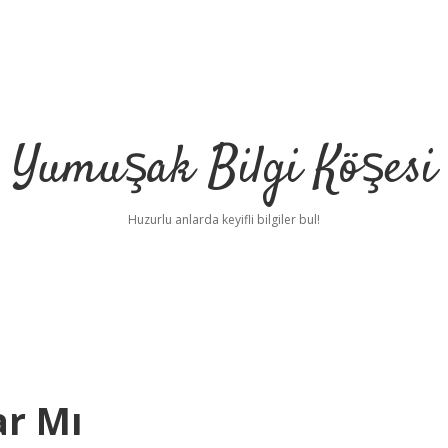
Yumuşak Bilgi Köşesi
Huzurlu anlarda keyifli bilgiler bul!
ar Mı