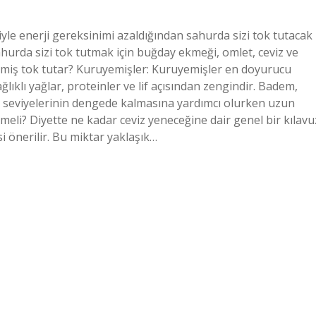
le enerji gereksinimi azaldığından sahurda sizi tok tutacak
urda sizi tok tutmak için buğday ekmeği, omlet, ceviz ve
emiş tok tutar? Kuruyemişler: Kuruyemişler en doyurucu
ğlıklı yağlar, proteinler ve lif açısından zengindir. Badem,
ekeri seviyelerinin dengede kalmasına yardımcı olurken uzun
emeli? Diyette ne kadar ceviz yeneceğine dair genel bir kılavu
i önerilir. Bu miktar yaklaşık…