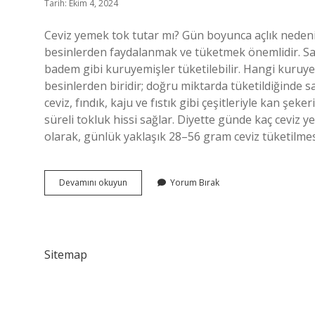
Tarih: Ekim 4, 2024
Ceviz yemek tok tutar mı? Gün boyunca açlık nedeniy
besinlerden faydalanmak ve tüketmek önemlidir. Sah
badem gibi kuruyemişler tüketilebilir. Hangi kuruy
besinlerden biridir; doğru miktarda tüketildiğinde sa
ceviz, fındık, kaju ve fıstık gibi çeşitleriyle kan ş
süreli tokluk hissi sağlar. Diyette günde kaç ceviz y
olarak, günlük yaklaşık 28–56 gram ceviz tüketilmes
Ceviz
Devamını okuyun
Yorum Bırak
Insanı
Tok
Tutar
Mı
Sitemap