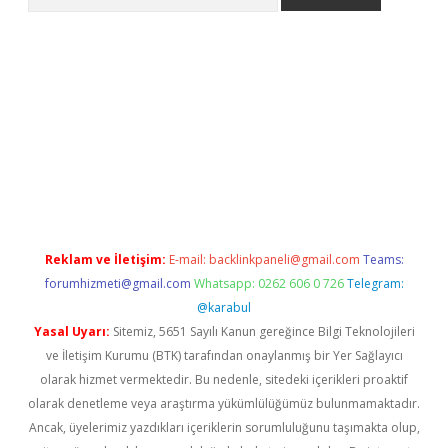
etexper indir
elexbetgiris.org
Reklam ve İletişim:
E-mail:
backlinkpaneli@gmail.com
Teams:
forumhizmeti@gmail.com
Whatsapp: 0262 606 0 726
Telegram:
@karabul
Yasal Uyarı:
Sitemiz, 5651 Sayılı Kanun gereğince Bilgi Teknolojileri
ve İletişim Kurumu (BTK) tarafından onaylanmış bir Yer Sağlayıcı
olarak hizmet vermektedir. Bu nedenle, sitedeki içerikleri proaktif
olarak denetleme veya araştırma yükümlülüğümüz bulunmamaktadır.
Ancak, üyelerimiz yazdıkları içeriklerin sorumluluğunu taşımakta olup,