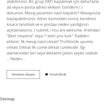
alabilirsiniz. Bir grup DM’i başlatmak için daha fazla
ad veya e-posta adresi ekleyin. Gönder’e ( )
dokunun. Mesaj yazarken nasıl başlanır? Mesajınızla
başlayabilirsiniz. Adres kısmından sonra, kendinizi
kısaca tanıtmalı ve e-postayı neden yazdığınızı
açıklamalısınız. I submit./ You are welcome. Ardından
“Best respects” veya “I wish you luck.” ifadeleri
eklenir. İlk mesaj nasıl olmalı? Profilinizle uyumlu
olmalı. Dikkat İlk cümle dikkat cümlesidir. İlgi
alanlarından biri veya dikkatini çeken şeyler olabilir.
… Neden…
Birine
Devamını okuyun
Yorum Bırak
Mesaj
Nasıl
Atılır
Sitemap