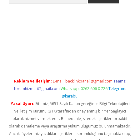
etexper indir
elexbetgiris.org
Reklam ve İletişim:
E-mail:
backlinkpaneli@gmail.com
Teams:
forumhizmeti@gmail.com
Whatsapp: 0262 606 0 726
Telegram:
@karabul
Yasal Uyarı:
Sitemiz, 5651 Sayılı Kanun gereğince Bilgi Teknolojileri
ve İletişim Kurumu (BTK) tarafından onaylanmış bir Yer Sağlayıcı
olarak hizmet vermektedir. Bu nedenle, sitedeki içerikleri proaktif
olarak denetleme veya araştırma yükümlülüğümüz bulunmamaktadır.
Ancak, üyelerimiz yazdıkları içeriklerin sorumluluğunu taşımakta olup,