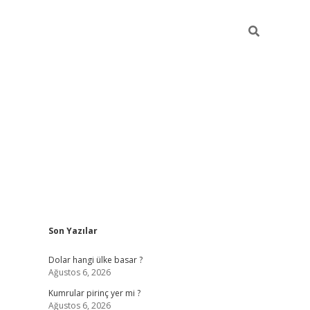
Sidebar
Son Yazılar
https://hiltonbet-giris.com/
betexper i
Dolar hangi ülke basar ?
Ağustos 6, 2026
Kumrular pirinç yer mi ?
Ağustos 6, 2026