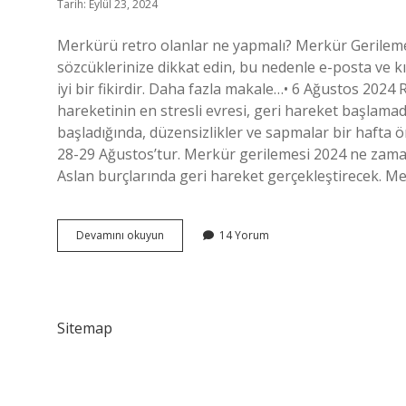
Tarih: Eylül 23, 2024
Merkürü retro olanlar ne yapmalı? Merkür Gerilem
sözcüklerinize dikkat edin, bu nedenle e-posta ve kıs
iyi bir fikirdir. Daha fazla makale…• 6 Ağustos 2024
hareketinin en stresli evresi, geri hareket başlamad
başladığında, düzensizlikler ve sapmalar bir hafta ö
28-29 Ağustos’tur. Merkür gerilemesi 2024 ne zaman
Aslan burçlarında geri hareket gerçekleştirecek. Me
Merkür
Devamını okuyun
14 Yorum
Retro
Olanlar
Retrodan
Etkilenir
Mi
Sitemap