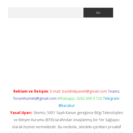
Arama
etexper indir
elexbetgiris.org
Reklam ve İletişim:
E-mail:
backlinkpaneli@gmail.com
Teams:
forumhizmeti@gmail.com
Whatsapp: 0262 606 0 726
Telegram:
@karabul
Yasal Uyarı:
Sitemiz, 5651 Sayılı Kanun gereğince Bilgi Teknolojileri
ve İletişim Kurumu (BTK) tarafından onaylanmış bir Yer Sağlayıcı
olarak hizmet vermektedir. Bu nedenle, sitedeki içerikleri proaktif