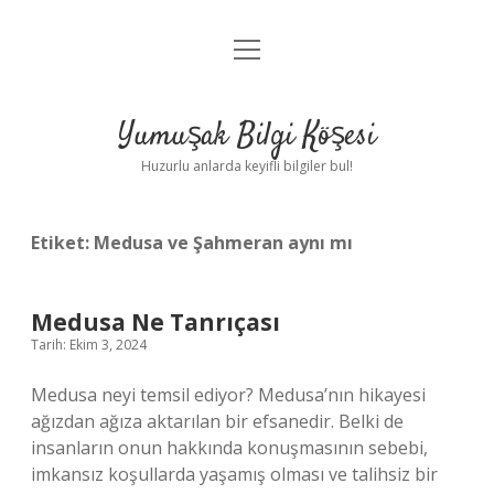
menüyü
Anasayfa
aç
Gizlilik Politikası
Yumuşak Bilgi Köşesi
Yasal Uyarı
Huzurlu anlarda keyifli bilgiler bul!
Hakkımızda
Etiket:
Medusa ve Şahmeran aynı mı
Medusa Ne Tanrıçası
Tarih: Ekim 3, 2024
Medusa neyi temsil ediyor? Medusa’nın hikayesi
ağızdan ağıza aktarılan bir efsanedir. Belki de
insanların onun hakkında konuşmasının sebebi,
imkansız koşullarda yaşamış olması ve talihsiz bir