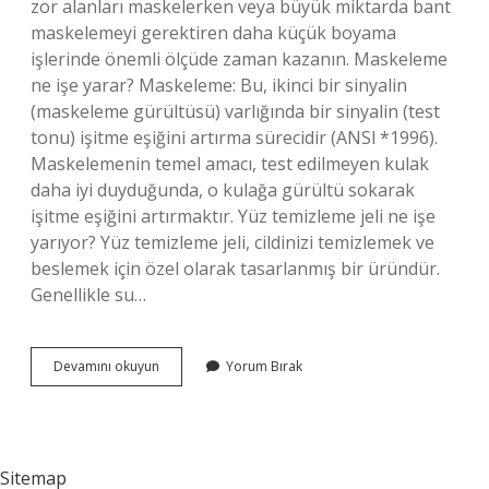
zor alanları maskelerken veya büyük miktarda bant
maskelemeyi gerektiren daha küçük boyama
işlerinde önemli ölçüde zaman kazanın. Maskeleme
ne işe yarar? Maskeleme: Bu, ikinci bir sinyalin
(maskeleme gürültüsü) varlığında bir sinyalin (test
tonu) işitme eşiğini artırma sürecidir (ANSl *1996).
Maskelemenin temel amacı, test edilmeyen kulak
daha iyi duyduğunda, o kulağa gürültü sokarak
işitme eşiğini artırmaktır. Yüz temizleme jeli ne işe
yarıyor? Yüz temizleme jeli, cildinizi temizlemek ve
beslemek için özel olarak tasarlanmış bir üründür.
Genellikle su…
Maskeleme
Devamını okuyun
Yorum Bırak
Jeli
Ne
Işe
Yarar
Sitemap