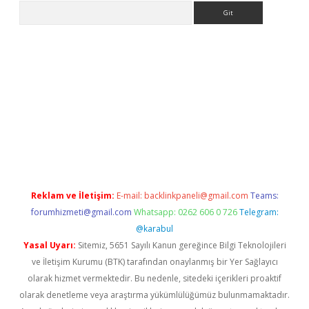
Arama
texper indir
elexbetgiris.org
Reklam ve İletişim:
E-mail:
backlinkpaneli@gmail.com
Teams:
forumhizmeti@gmail.com
Whatsapp: 0262 606 0 726
Telegram:
@karabul
Yasal Uyarı:
Sitemiz, 5651 Sayılı Kanun gereğince Bilgi Teknolojileri
ve İletişim Kurumu (BTK) tarafından onaylanmış bir Yer Sağlayıcı
olarak hizmet vermektedir. Bu nedenle, sitedeki içerikleri proaktif
olarak denetleme veya araştırma yükümlülüğümüz bulunmamaktadır.