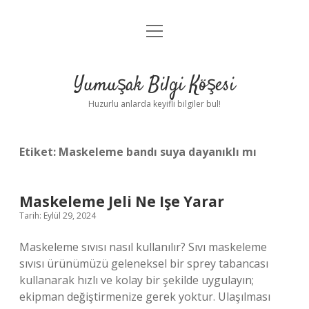
menüyü
Anasayfa
aç
Gizlilik Politikası
Yumuşak Bilgi Köşesi
Yasal Uyarı
Huzurlu anlarda keyifli bilgiler bul!
Hakkımızda
Etiket:
Maskeleme bandı suya dayanıklı mı
Maskeleme Jeli Ne Işe Yarar
Tarih: Eylül 29, 2024
Maskeleme sıvısı nasıl kullanılır? Sıvı maskeleme
sıvısı ürünümüzü geleneksel bir sprey tabancası
kullanarak hızlı ve kolay bir şekilde uygulayın;
ekipman değiştirmenize gerek yoktur. Ulaşılması