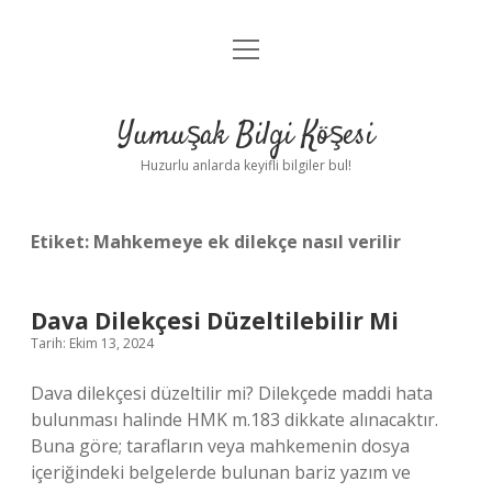
menüyü
Anasayfa
aç
Gizlilik Politikası
Yumuşak Bilgi Köşesi
Yasal Uyarı
Huzurlu anlarda keyifli bilgiler bul!
Hakkımızda
Etiket:
Mahkemeye ek dilekçe nasıl verilir
Dava Dilekçesi Düzeltilebilir Mi
Tarih: Ekim 13, 2024
Dava dilekçesi düzeltilir mi? Dilekçede maddi hata
bulunması halinde HMK m.183 dikkate alınacaktır.
Buna göre; tarafların veya mahkemenin dosya
içeriğindeki belgelerde bulunan bariz yazım ve