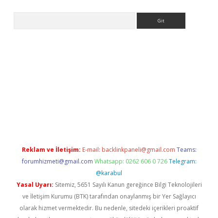
Arama
etexper indir
elexbetgiris.org
Reklam ve İletişim:
E-mail:
backlinkpaneli@gmail.com
Teams:
forumhizmeti@gmail.com
Whatsapp: 0262 606 0 726
Telegram:
@karabul
Yasal Uyarı:
Sitemiz, 5651 Sayılı Kanun gereğince Bilgi Teknolojileri
ve İletişim Kurumu (BTK) tarafından onaylanmış bir Yer Sağlayıcı
olarak hizmet vermektedir. Bu nedenle, sitedeki içerikleri proaktif