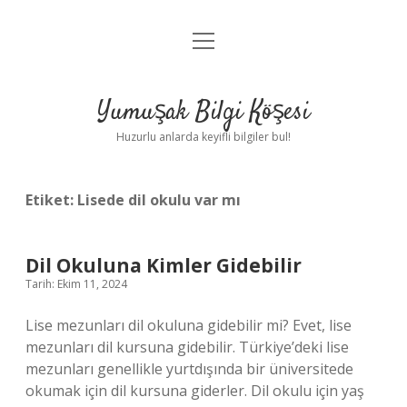
menüyü
Anasayfa
aç
Gizlilik Politikası
Yumuşak Bilgi Köşesi
Yasal Uyarı
Huzurlu anlarda keyifli bilgiler bul!
Hakkımızda
Etiket:
Lisede dil okulu var mı
Dil Okuluna Kimler Gidebilir
Tarih: Ekim 11, 2024
Lise mezunları dil okuluna gidebilir mi? Evet, lise
mezunları dil kursuna gidebilir. Türkiye’deki lise
mezunları genellikle yurtdışında bir üniversitede
okumak için dil kursuna giderler. Dil okulu için yaş