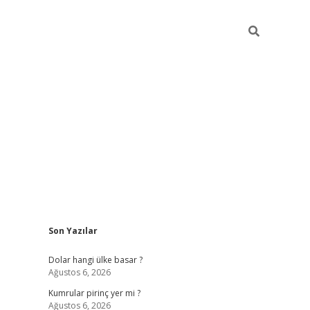
Sidebar
Son Yazılar
https://hiltonbet-giris.com/
betexper i
Dolar hangi ülke basar ?
Ağustos 6, 2026
Kumrular pirinç yer mi ?
Ağustos 6, 2026