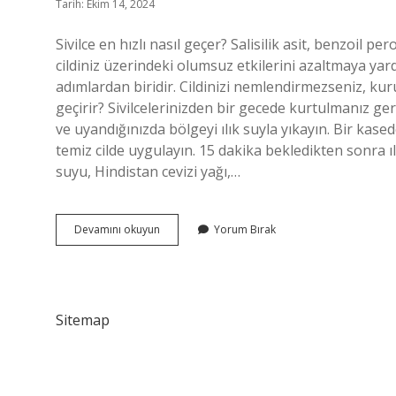
Tarih: Ekim 14, 2024
Sivilce en hızlı nasıl geçer? Salisilik asit, benzoil p
cildiniz üzerindeki olumsuz etkilerini azaltmaya yardı
adımlardan biridir. Cildinizi nemlendirmezseniz, kuru
geçirir? Sivilcelerinizden bir gecede kurtulmanız g
ve uyandığınızda bölgeyi ılık suyla yıkayın. Bir kasede 
temiz cilde uygulayın. 15 dakika bekledikten sonra ılı
suyu, Hindistan cevizi yağı,…
Sivilceler
Devamını okuyun
Yorum Bırak
Için
Ne
Iyi
Gelir
Sitemap