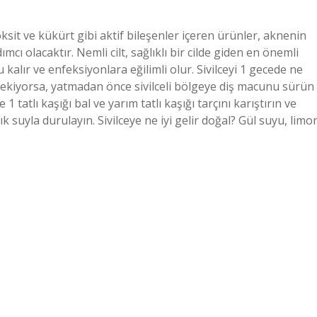
eroksit ve kükürt gibi aktif bileşenler içeren ürünler, aknenin
mcı olacaktır. Nemli cilt, sağlıklı bir cilde giden en önemli
 kalır ve enfeksiyonlara eğilimli olur. Sivilceyi 1 gecede ne
erekiyorsa, yatmadan önce sivilceli bölgeye diş macunu sürün
1 tatlı kaşığı bal ve yarım tatlı kaşığı tarçını karıştırın ve
k suyla durulayın. Sivilceye ne iyi gelir doğal? Gül suyu, limo