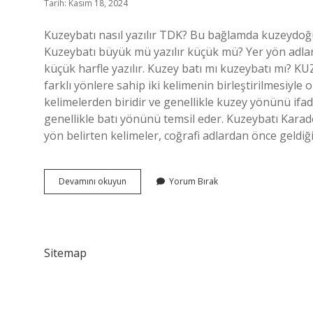
Tarih: Kasım 18, 2024
Kuzeybatı nasıl yazılır TDK? Bu bağlamda kuzeydoğu
Kuzeybatı büyük mü yazılır küçük mü? Yer yön adları
küçük harfle yazılır. Kuzey batı mı kuzeybatı mı?
farklı yönlere sahip iki kelimenin birleştirilmesiyle
kelimelerden biridir ve genellikle kuzey yönünü ifade
genellikle batı yönünü temsil eder. Kuzeybatı Karaden
yön belirten kelimeler, coğrafi adlardan önce geld
Kuzeybatı
Devamını okuyun
Yorum Bırak
Birleşik
Mi
Yazılır
Ayrı
Mı
Sitemap