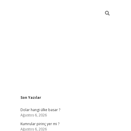
Sidebar
Son Yazılar
https://hiltonbet-giris.com/
betexper in
Dolar hangi ülke basar ?
Ağustos 6, 2026
Kumrular pirinç yer mi ?
Ağustos 6, 2026